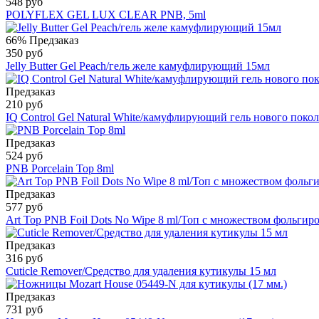
548 руб
POLYFLEX GEL LUX CLEAR PNB, 5ml
66%
Предзаказ
350 руб
Jelly Butter Gel Peach/гель желе камуфлирующий 15мл
Предзаказ
210 руб
IQ Control Gel Natural White/камуфлирующий гель нового покол
Предзаказ
524 руб
PNB Porcelain Top 8ml
Предзаказ
577 руб
Art Top PNB Foil Dots No Wipe 8 ml/Топ с множеством фольгир
Предзаказ
316 руб
Cuticle Remover/Средство для удаления кутикулы 15 мл
Предзаказ
731 руб