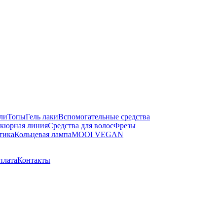
ели
Топы
Гель лаки
Вспомогательные средства
кюрная линия
Средства для волос
Фрезы
тика
Кольцевая лампа
MOOI VEGAN
плата
Контакты