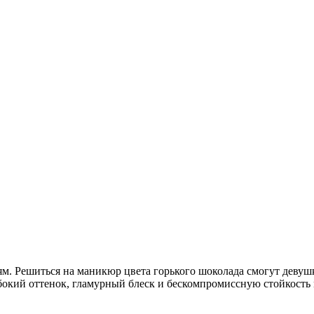
ям. Решиться на маникюр цвета горького шоколада смогут девуш
убокий оттенок, гламурный блеск и бескомпромиссную стойкость