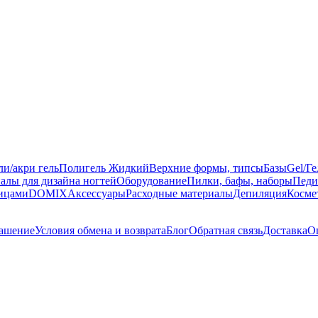
ли/акри гель
Полигель Жидкий
Верхние формы, типсы
Базы
Gel/Г
алы для дизайна ногтей
Оборудование
Пилки, бафы, наборы
Педи
ницами
DOMIX
Аксессуары
Расходные материалы
Депиляция
Косме
лашение
Условия обмена и возврата
Блог
Обратная связь
Доставка
О