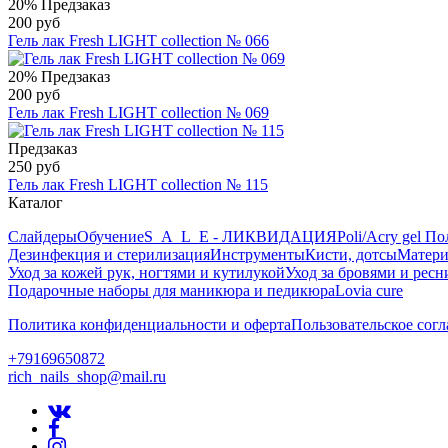
20%
Предзаказ
200 руб
Гель лак Fresh LIGHT collection № 066
20%
Предзаказ
200 руб
Гель лак Fresh LIGHT collection № 069
Предзаказ
250 руб
Гель лак Fresh LIGHT collection № 115
Каталог
Слайдеры
Обучение
S_A_L_E - ЛИКВИДАЦИЯ
Poli/Acry gel По
Дезинфекция и стерилизация
Инструменты
Кисти, дотсы
Матери
Уход за кожей рук, ногтями и кутилукой
Уход за бровями и рес
Подарочные наборы для маникюра и педикюра
Lovia cure
Политика конфиденциальности и оферта
Пользовательское сог
+79169650872
rich_nails_shop@mail.ru