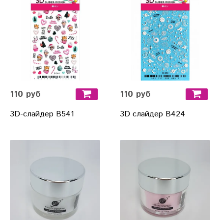
110 руб
110 руб
3D-слайдер B541
3D слайдер В424