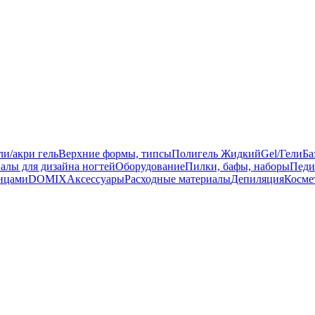
ли/акри гель
Верхние формы, типсы
Полигель Жидкий
Gel/Гели
Ба
алы для дизайна ногтей
Оборудование
Пилки, бафы, наборы
Педи
ницами
DOMIX
Аксессуары
Расходные материалы
Депиляция
Косме