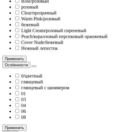
Rose/розовый
розовый
Clear/прозрачный
Warm Pink/розовый
бежевый
Light Cream/розовый сиреневый
Peach/коралловый персиковый оранжевый
Cover Nude/бежевый
Нежный лепесток
Применить
Особенности
б/цветный
глянцевый
глянцевый с шиммером
01
03
04
06
08
Применить