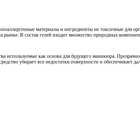
гипоаллергенные материалы и ингредиенты не токсичные для ор
на рынке. В состав гелей входит множество природных компонен
тва используемые как основа для будущего маникюра. Прозрачн
 средство убирает все недостатки поверхности и обеспечивает д