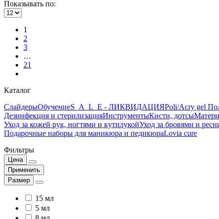
Показывать по:
1
2
3
…
21
Каталог
Слайдеры
Обучение
S_A_L_E - ЛИКВИДАЦИЯ
Poli/Acry gel По
Дезинфекция и стерилизация
Инструменты
Кисти, дотсы
Матери
Уход за кожей рук, ногтями и кутилукой
Уход за бровями и рес
Подарочные наборы для маникюра и педикюра
Lovia cure
Фильтры
Цена
Применить
Размер
15 мл
5 мл
8 мл