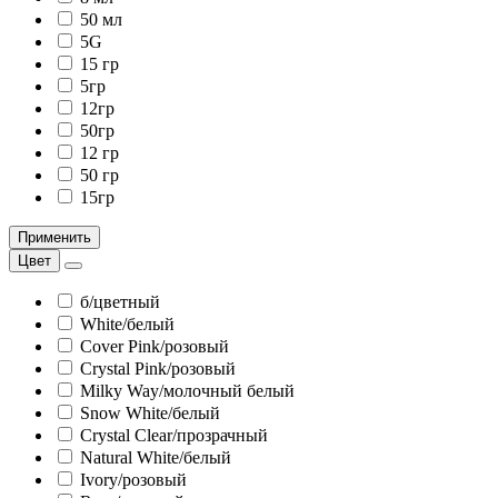
50 мл
5G
15 гр
5гр
12гр
50гр
12 гр
50 гр
15гр
Применить
Цвет
б/цветный
White/белый
Cover Pink/розовый
Crystal Pink/розовый
Milky Way/молочный белый
Snow White/белый
Сrystal Clear/прозрачный
Natural White/белый
Ivory/розовый