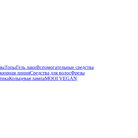
зы
Топы
Гель лаки
Вспомогательные средства
кюрная линия
Средства для волос
Фрезы
тика
Кольцевая лампа
MOOI VEGAN