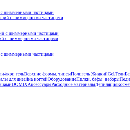
й с шиммерными частицами
ющий с шиммерными частицами
ий с шиммерными частицами
ли/акри гель
Верхние формы, типсы
Полигель Жидкий
Gel/Гели
Ба
алы для дизайна ногтей
Оборудование
Пилки, бафы, наборы
Педи
ницами
DOMIX
Аксессуары
Расходные материалы
Депиляция
Косме