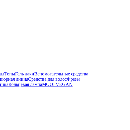
зы
Топы
Гель лаки
Вспомогательные средства
кюрная линия
Средства для волос
Фрезы
тика
Кольцевая лампа
MOOI VEGAN