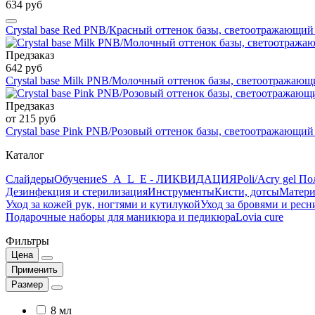
634 руб
Crystal base Red PNB/Красный оттенок базы, светоотражающи
Предзаказ
642 руб
Crystal base Milk PNB/Молочный оттенок базы, светоотража
Предзаказ
от 215 руб
Crystal base Pink PNB/Розовый оттенок базы, светоотражающ
Каталог
Слайдеры
Обучение
S_A_L_E - ЛИКВИДАЦИЯ
Poli/Acry gel По
Дезинфекция и стерилизация
Инструменты
Кисти, дотсы
Матери
Уход за кожей рук, ногтями и кутилукой
Уход за бровями и рес
Подарочные наборы для маникюра и педикюра
Lovia cure
Фильтры
Цена
Применить
Размер
8 мл