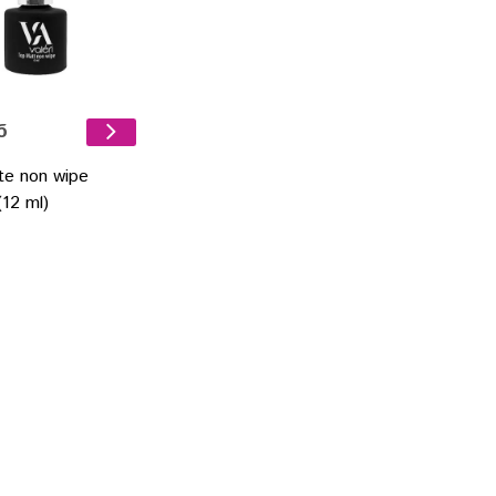
б
te non wipe
12 ml)