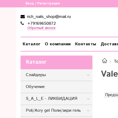
Вход / Регистрация
rich_nails_shop@mail.ru
+79169650872
Обратный звонок
Каталог
О компании
Контакты
Достав
Каталог
Т
Vale
Слайдеры
Обучение
Предз
S_A_L_E - ЛИКВИДАЦИЯ
Poli/Acry gel Поли/акри гель