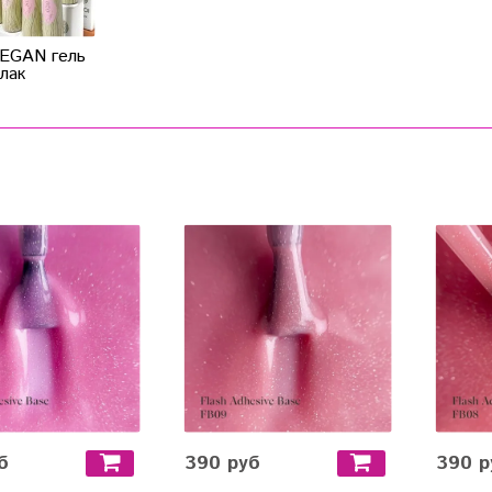
EGAN гель
лак
б
390 руб
390 р