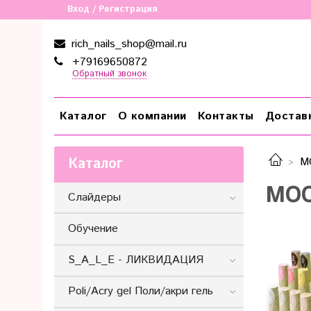
Вход / Регистрация
rich_nails_shop@mail.ru
+79169650872
Обратный звонок
Каталог
О компании
Контакты
Достав
Каталог
M
MOO
Слайдеры
Обучение
S_A_L_E - ЛИКВИДАЦИЯ
Poli/Acry gel Поли/акри гель