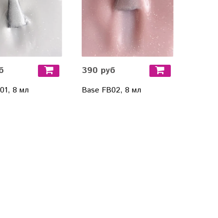
б
390 руб
01, 8 мл
Base FB02, 8 мл