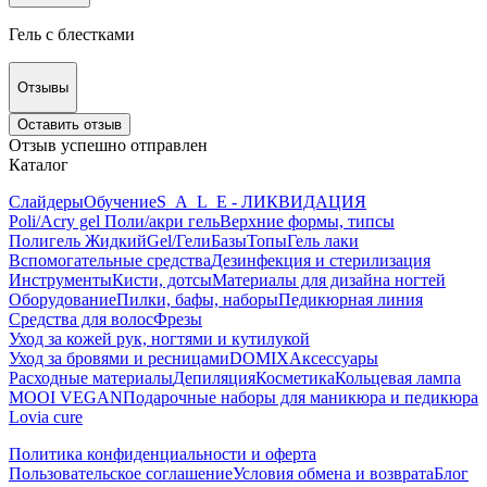
Гель с блестками
Отзывы
Оставить отзыв
Отзыв успешно отправлен
Каталог
Слайдеры
Обучение
S_A_L_E - ЛИКВИДАЦИЯ
Poli/Acry gel Поли/акри гель
Верхние формы, типсы
Полигель Жидкий
Gel/Гели
Базы
Топы
Гель лаки
Вспомогательные средства
Дезинфекция и стерилизация
Инструменты
Кисти, дотсы
Материалы для дизайна ногтей
Оборудование
Пилки, бафы, наборы
Педикюрная линия
Средства для волос
Фрезы
Уход за кожей рук, ногтями и кутилукой
Уход за бровями и ресницами
DOMIX
Аксессуары
Расходные материалы
Депиляция
Косметика
Кольцевая лампа
MOOI VEGAN
Подарочные наборы для маникюра и педикюра
Lovia cure
Политика конфиденциальности и оферта
Пользовательское соглашение
Условия обмена и возврата
Блог