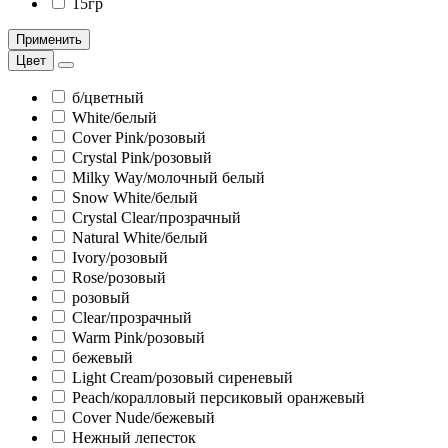
15гр
Применить
Цвет
б/цветный
White/белый
Cover Pink/розовый
Crystal Pink/розовый
Milky Way/молочный белый
Snow White/белый
Сrystal Clear/прозрачный
Natural White/белый
Ivory/розовый
Rose/розовый
розовый
Clear/прозрачный
Warm Pink/розовый
бежевый
Light Cream/розовый сиреневый
Peach/коралловый персиковый оранжевый
Cover Nude/бежевый
Нежный лепесток