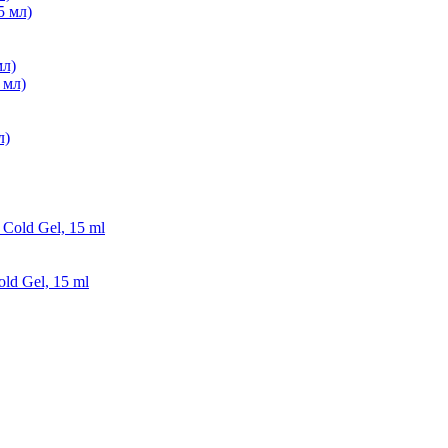
мл)
л)
ld Gel, 15 ml