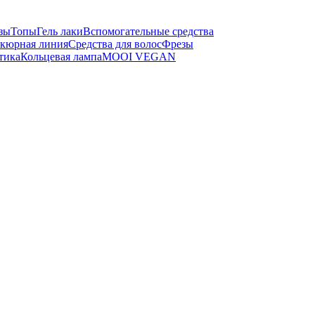
зы
Топы
Гель лаки
Вспомогательные средства
кюрная линия
Средства для волос
Фрезы
тика
Кольцевая лампа
MOOI VEGAN