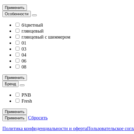
Применить
Особенности
б/цветный
глянцевый
глянцевый с шиммером
01
03
04
06
08
Применить
Бренд
PNB
Fresh
Применить
Сбросить
Применить
Политика конфиденциальности и оферта
Пользовательское сог