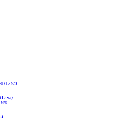
(15 мл)
л)