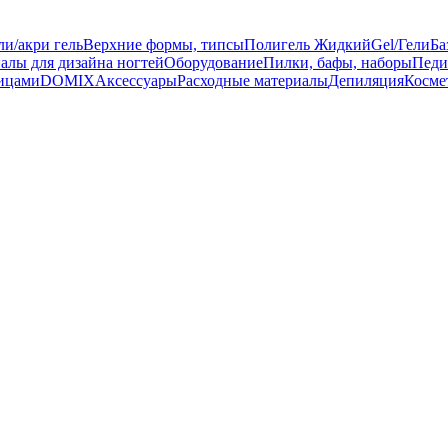
ли/акри гель
Верхние формы, типсы
Полигель Жидкий
Gel/Гели
Ба
алы для дизайна ногтей
Оборудование
Пилки, бафы, наборы
Педи
ницами
DOMIX
Аксессуары
Расходные материалы
Депиляция
Косме