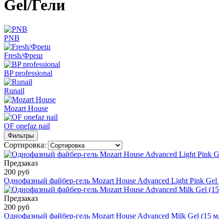
Gel/Гели
PNB
Fresh/Фреш
BP professional
Runail
Mozart House
OF onefaz nail
Фильтры
Сортировка:
Предзаказ
200 руб
Однофазный файбер-гель Mozart House Advanced Light Pink Gel 
Предзаказ
200 руб
Однофазный файбер-гель Mozart House Advanced Milk Gel (15 м