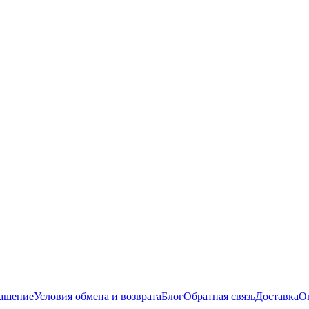
лашение
Условия обмена и возврата
Блог
Обратная связь
Доставка
О