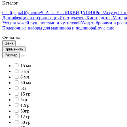
Каталог
Слайдеры
Обучение
S_A_L_E - ЛИКВИДАЦИЯ
Poli/Acry gel По
Дезинфекция и стерилизация
Инструменты
Кисти, дотсы
Матери
Уход за кожей рук, ногтями и кутилукой
Уход за бровями и рес
Подарочные наборы для маникюра и педикюра
Lovia cure
Фильтры
Цена
Применить
Размер
15 мл
5 мл
8 мл
50 мл
5G
15 гр
5гр
12гр
50гр
12 гр
50 гр