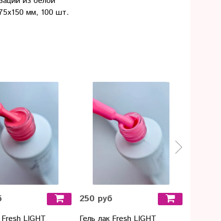
зации из белой
всех ви
75х150 мм, 100 шт.
лака D'e
б
250 руб
250 ру
 Fresh LIGHT
Гель лак Fresh LIGHT
Гель ла