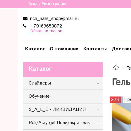
Вход / Регистрация
rich_nails_shop@mail.ru
+79169650872
Обратный звонок
Каталог
О компании
Контакты
Достав
Каталог
Ге
Гель
Слайдеры
Обучение
20%
Пр
S_A_L_E - ЛИКВИДАЦИЯ
Poli/Acry gel Поли/акри гель