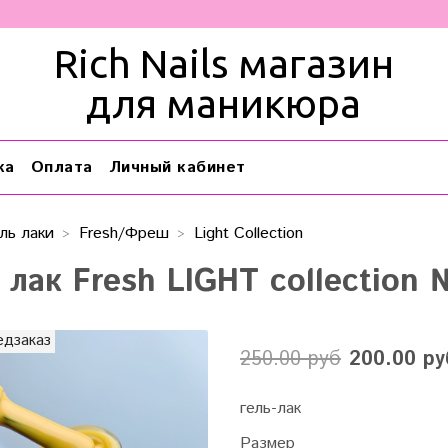
Rich Nails магазин
для маникюра
ка
Оплата
Личный кабинет
ль лаки
Fresh/Фреш
Light Collection
 лак Fresh LIGHT collection 
едзаказ
250.00 руб
200.00 ру
гель-лак
Размер