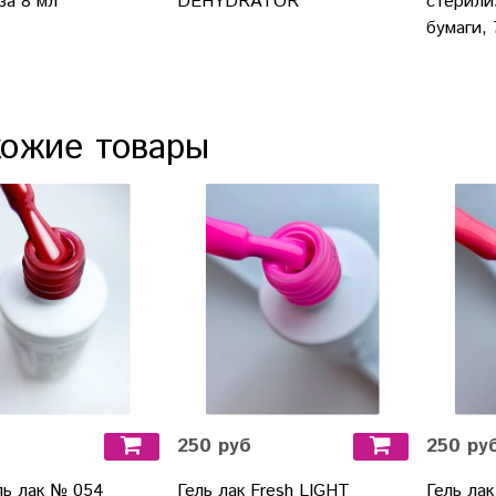
за 8 мл
стерили
DEHYDRATOR
бумаги, 
ожие товары
250 руб
250 ру
ль лак № 054
Гель лак Fresh LIGHT
Гель лак