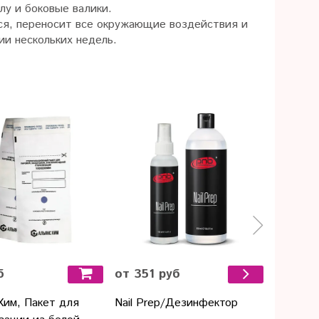
лу и боковые валики.
тся, переносит все окружающие воздействия и
ии нескольких недель.
б
от 351 руб
от 105
Хим, Пакет для
Nail Prep/Дезинфектор
Экспрес