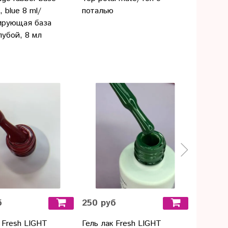
, blue 8 ml/
поталью
Средств
ирующая база
видов г
лубой, 8 мл
Предза
б
250 руб
250 ру
 Fresh LIGHT
Гель лак Fresh LIGHT
Гель ла