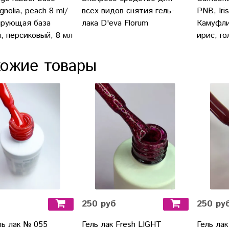
nolia, peach 8 ml/
всех видов снятия гель-
PNB, Iris
рующая база
лака D'eva Florum
Камуфл
, персиковый, 8 мл
ирис, го
ожие товары
250 руб
250 ру
ль лак № 055
Гель лак Fresh LIGHT
Гель лак