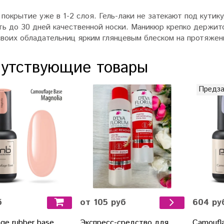
покрытие уже в 1-2 слоя. Гель-лаки не затекают под кутику
ть до 30 дней качественной носки. Маникюр крепко держи
своих обладательниц ярким глянцевым блеском на протяжен
утствующие товары
Предза
б
от 105 руб
604 ру
ge rubber base
Экспресс-средство для
Camoufla