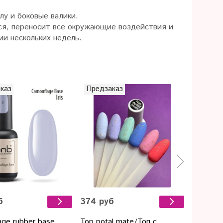
лу и боковые валики.
тся, переносит все окружающие воздействия и
ии нескольких недель.
каз
Предзаказ
Предза
б
374 руб
от 105
ge rubber base
Top potal mate/Топ с
Deva Fl