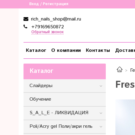
Вход / Регистрация
rich_nails_shop@mail.ru
+79169650872
Обратный звонок
Каталог
О компании
Контакты
Достав
Каталог
Ге
Fre
Слайдеры
Обучение
S_A_L_E - ЛИКВИДАЦИЯ
Poli/Acry gel Поли/акри гель