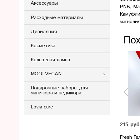
Аксессуары
PNB, Mag
Камуфли
Расходные материалы
магнолия
Депиляция
Пох
Косметика
Кольцевая лампа
MOOI VEGAN
Подарочные наборы для
маникюра и педикюра
Lovia cure
215 руб
Fresh Ге