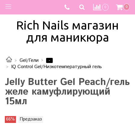
0
0
Rich Nails магазин
для маникюра
-
Gel/Гели
IQ Control Gel/Низкотемпературный гель
Jelly Butter Gel Peach/гель
желе камуфлирующий
15мл
66%
Предзаказ