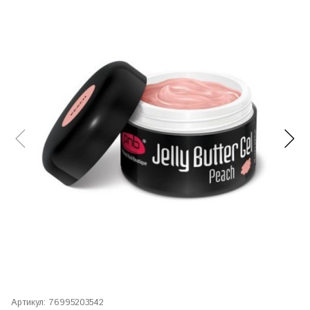
Артикул:
76995203542