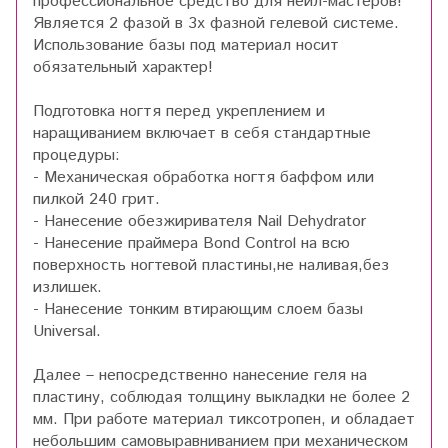
профессиональное средство для нейл-мастеров!
Является 2 фазой в 3х фазной гелевой системе.
Использование базы под материал носит
обязательный характер!
Подготовка ногтя перед укреплением и
наращиванием включает в себя стандартные
процедуры:
- Механическая обработка ногтя баффом или
пилкой 240 грит.
- Нанесение обезжиривателя Nail Dehydrator
- Нанесение праймера Bond Control на всю
поверхность ногтевой пластины,не наливая,без
излишек.
- Нанесение тонким втирающим слоем базы
Universal.
Далее – непосредственно нанесение геля на
пластину, соблюдая толщину выкладки не более 2
мм. При работе материал тиксотропен, и обладает
небольшим самовыравниванием при механическом