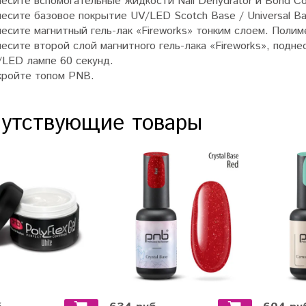
есите вспомогательные жидкости Nail Dehydrator и Bond Con
есите базовое покрытие UV/LED Scotch Base / Universal 
есите магнитный гель-лак «Fireworks» тонким слоем. Пол
есите второй слой магнитного гель-лака «Fireworks», под
/LED лампе 60 секунд.
кройте топом PNB.
утствующие товары