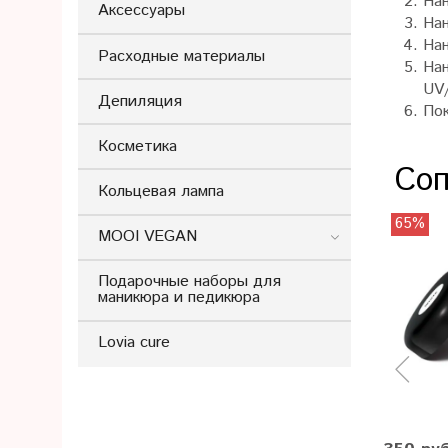
Нан
Аксессуары
Нан
Нан
Расходные материалы
Нан
UV
Депиляция
По
Косметика
Соп
Кольцевая лампа
65%
MOOI VEGAN
Подарочные наборы для
маникюра и педикюра
Lovia cure