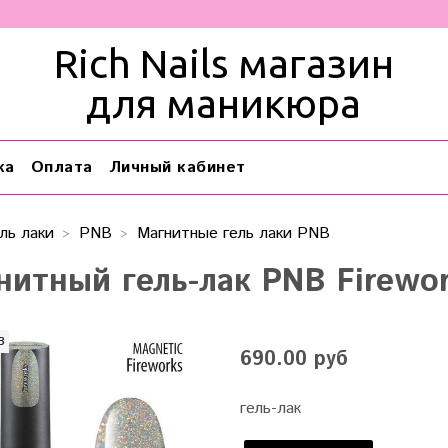
Rich Nails магазин
для маникюра
ка
Оплата
Личный кабинет
ль лаки
PNB
Магнитные гель лаки PNB
нитный гель-лак PNB Firewo
з
690.00 руб
гель-лак