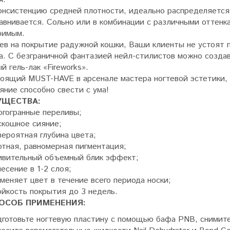
онсистенцию средней плотности, идеально распределяется 
авнивается. Сольно или в комбинации с различными оттенк
римым.
ев на покрытие радужной кошки, Ваши клиенты не устоят п
а. С безграничной фантазией нейл-стилистов можно созда
й гель-лак «Fireworks».
тоящий MUST-HAVE в арсенале мастера ногтевой эстетики, 
яние способно свести с ума!
УЩЕСТВА:
огогранные переливы;
скошное сияние;
ероятная глубина цвета;
тная, равномерная пигментация;
ивительный объемный блик эффект;
есение в 1-2 слоя;
меняет цвет в течение всего периода носки;
йкость покрытия до 3 недель.
ОСОБ ПРИМЕНЕНИЯ:
готовьте ногтевую пластину с помощью бафа PNB, снимите