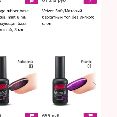
б
от 215 руб
от 119
ge rubber base
Velvet Soft/Матовый
Powder 
us, mint 8 ml/
бархатный топ без липкого
эффект
ирующая база
слоя
мятный, 8 мл
б
655 руб
509 ру