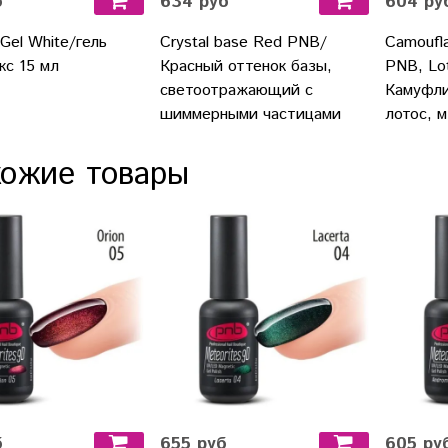
б
634 руб
604 ру
 Gel White/гель
Crystal base Red PNB/
Camoufla
кс 15 мл
Красный оттенок базы,
PNB, Lot
светоотражающий с
Камуфл
шиммерными частицами
лотос, 
ожие товары
б
655 руб
605 ру