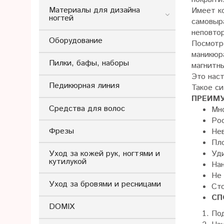
Материалы для дизайна
Имеет к
ногтей
самовыр
неповто
Оборудование
Посмотр
маникюр
Пилки, бафы, наборы
магнитны
Это нас
Педикюрная линия
Такое си
ПРЕИМ
Средства для волос
Мн
Ро
Фрезы
Нев
Пло
Уход за кожей рук, ногтями и
Уд
кутилукой
Нан
Не 
Уход за бровями и ресницами
Сто
СП
DOMIX
Под