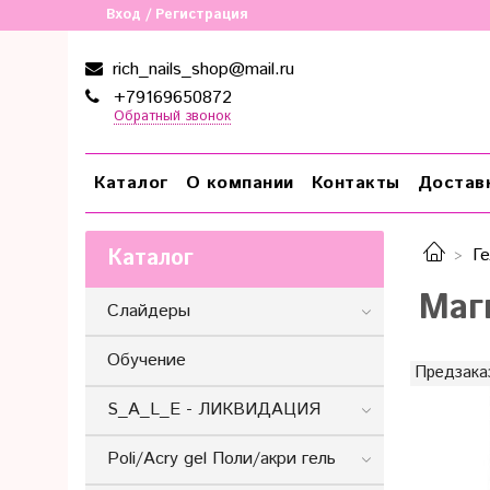
Вход / Регистрация
rich_nails_shop@mail.ru
+79169650872
Обратный звонок
Каталог
О компании
Контакты
Достав
Каталог
Ге
Маг
Слайдеры
Обучение
Предзака
S_A_L_E - ЛИКВИДАЦИЯ
Poli/Acry gel Поли/акри гель