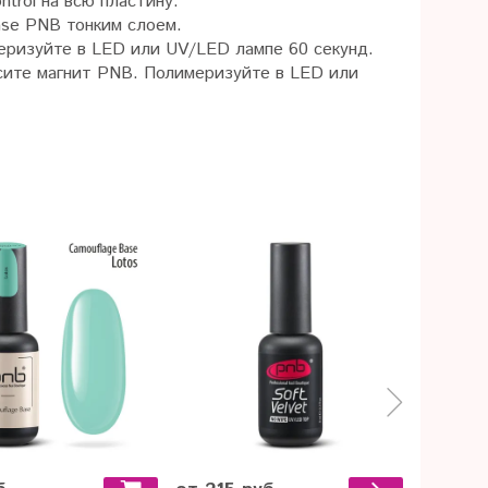
trol на всю пластину.
Base PNB тонким слоем.
имеризуйте в LED или UV/LED лампе 60 секунд.
несите магнит PNB. Полимеризуйте в LED или