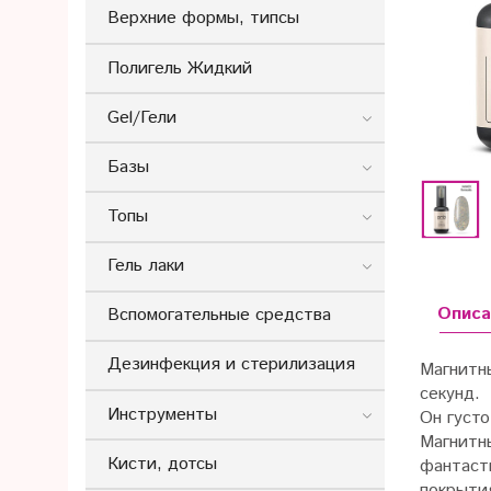
Верхние формы, типсы
Полигель Жидкий
Gel/Гели
Базы
Топы
Гель лаки
Описа
Вспомогательные средства
Дезинфекция и стерилизация
Магнитны
секунд.
Инструменты
Он густ
Магнитн
Кисти, дотсы
фантаст
покрыти