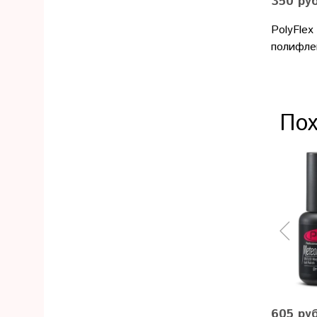
350 ру
PolyFlex
полифле
Пох
605 ру