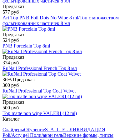
Предзаказ
577 руб
Art Top PNB Foil Dots No Wipe 8 ml/Топ с множеством
фольгированных частичек 8 мл
Предзаказ
524 руб
PNB Porcelain Top 8ml
Предзаказ
374 руб
RuNail Professional French Top 8 мл
36%
Предзаказ
300 руб
RuNail Professional Top Coat Velvet
Предзаказ
500 руб
Top matte non wipe VALERI (12 ml)
Каталог
Слайдеры
Обучение
S_A_L_E - ЛИКВИДАЦИЯ
Poli/Acry gel Поли/акри гель
Верхние формы, типсы