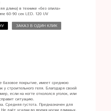
!
яя длина) в технике «без опила»
пе 60-90 сек LED. 120 UV
НУ
ЗАКАЗ В ОДИН КЛИК
ое базовое покрытие, имеет среднюю
 у строительного геля. Благодаря своей
ер, если на ногте откололся уголок, или
справит ситуацию.
за. Средняя густота.
Предназначен для
.
Не даёт усадки во время носки длинных,