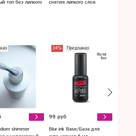
ый топ без липкого
снятия липкого слоя
каз
34%
Предзаказ
Предза
б
99 руб
913 ру
dium shimmer
Blur ink Base/База для
Builder 