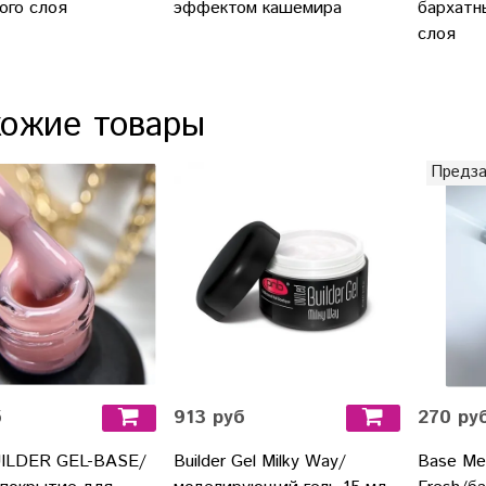
ого слоя
эффектом кашемира
бархатн
слоя
ожие товары
Предза
б
913 руб
270 ру
UILDER GEL-BASE/
Builder Gel Milky Way/
Base Me