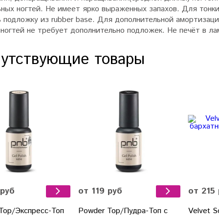
ьных ногтей.
Не имеет ярко выраженных запахов.
Для тонки
ь подложку из rubber base. Для дополнительной амортизац
 ногтей не требует дополнительно подложек.
Не печёт в ла
утствующие товары
 руб
от 119 руб
от 215
 Top/Экспресс-Топ
Powder Top/Пудра-Топ с
Velvet 