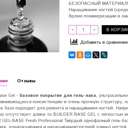
БЕЗОПАСНЫЙ МАТЕРИАЛ
Наращивание ногтей (средн
Время полимеризации в лам
В КОРЗИ
Добавить в сравнение
ние
Отзывы
Base Gel -
базовое покрытие для гель-лака
, ультрасильн
авнивающуюся консистенцию и очень прочную структуру, как
е база подходит для ремонта и наращивания ногтей. Наприм
ью отсутствует длина то BUILDER BASE GEL с легкостью и
R GEL-BASE
Fresh Professional Твёрдый однофазный гель-ба
ния, донаращивания и наращивания(средней длины) ногтей