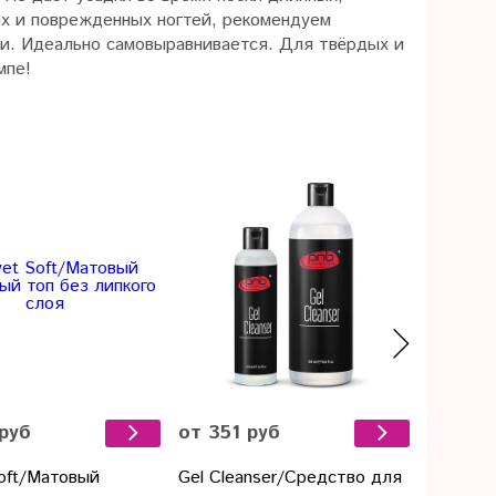
х и поврежденных ногтей, рекомендуем
ии.
Идеально самовыравнивается.
Для твёрдых и
мпе!
Предза
 руб
от 351 руб
300 ру
Soft/Матовый
Gel Cleanser/Средство для
Top pota