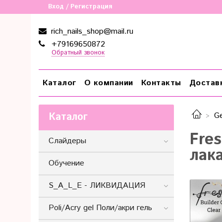
Вход / Регистрация
rich_nails_shop@mail.ru
+79169650872
Обратный звонок
Каталог
О компании
Контакты
Достав
Каталог
Ge
Fre
Слайдеры
лак
Обучение
S_A_L_E - ЛИКВИДАЦИЯ
Poli/Acry gel Поли/акри гель