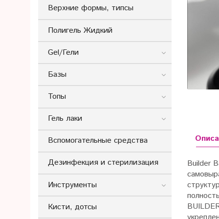
Верхние формы, типсы
Полигель Жидкий
Gel/Гели
Базы
Топы
Гель лаки
Описа
Вспомогательные средства
Дезинфекция и стерилизация
Builder 
самовыр
Инструменты
структур
полност
BUILDE
Кисти, дотсы
укрепле