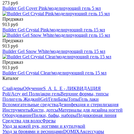
273 руб
Builder Gel Cover Pink/моделирующий гель 5 мл
Предзаказ
913 руб
Builder Gel Crystal Pink/моделирующий гель 15 мл
Предзаказ
913 руб
Builder Gel Snow White/моделирующий гель 15 мл
Предзаказ
913 руб
Builder Gel Сrystal Clear/моделирующий гель 15 мл
Каталог
Слайдеры
Обучение
S_A_L_E - ЛИКВИДАЦИЯ
Poli/Acry gel Поли/акри гель
Верхние формы, типсы
Полигель Жидкий
Gel/Гели
Базы
Топы
Гель лаки
Вспомогательные средства
Дезинфекция и стерилизация
Инструменты
Кисти, дотсы
Материалы для дизайна ногтей
Оборудование
Пилки, бафы, наборы
Педикюрная линия
Средства для волос
Фрезы
Уход за кожей рук, ногтями и кутилукой
Уход за бровями и ресницами
DOMIX
Аксессуары