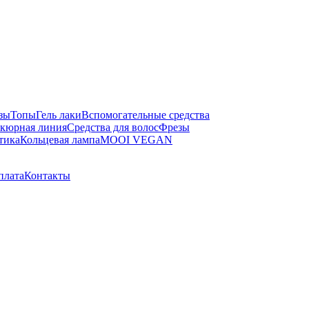
зы
Топы
Гель лаки
Вспомогательные средства
кюрная линия
Средства для волос
Фрезы
тика
Кольцевая лампа
MOOI VEGAN
плата
Контакты