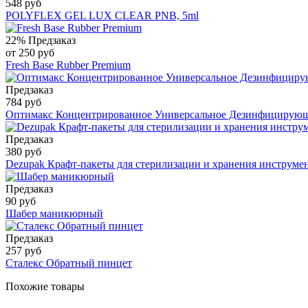
548 руб
POLYFLEX GEL LUX CLEAR PNB, 5ml
22%
Предзаказ
от 250 руб
Fresh Base Rubber Premium
Предзаказ
784 руб
Оптимакс Концентрированное Универсальное Дезинфицирующ
Предзаказ
380 руб
Dezupak Крафт-пакеты для стерилизации и хранения инструмен
Предзаказ
90 руб
Шабер маникюрный
Предзаказ
257 руб
Сталекс Обратный пинцет
Похожие товары