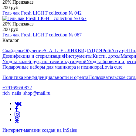
20%
Предзаказ
200 руб
Гель лак Fresh LIGHT collection № 042
20%
Предзаказ
200 руб
Гель лак Fresh LIGHT collection № 067
Каталог
Слайдеры
Обучение
S_A_L_E - ЛИКВИДАЦИЯ
Poli/Acry gel По
Дезинфекция и стерилизация
Инструменты
Кисти, дотсы
Матери
Уход за кожей рук, ногтями и кутилукой
Уход за бровями и рес
Подарочные наборы для маникюра и педикюра
Lovia cure
Политика конфиденциальности и оферта
Пользовательское сог
+79169650872
rich_nails_shop@mail.ru
Интернет-магазин создан на InSales