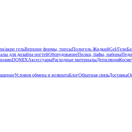
ли/акри гель
Верхние формы, типсы
Полигель Жидкий
Gel/Гели
Ба
алы для дизайна ногтей
Оборудование
Пилки, бафы, наборы
Педи
ницами
DOMIX
Аксессуары
Расходные материалы
Депиляция
Косме
лашение
Условия обмена и возврата
Блог
Обратная связь
Доставка
О