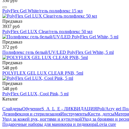
350 руб
PolyFlex Gel White/гель полифлекс 15 мл
Предзаказ
3937 руб
PolyFlex Gel LUX Clear/гель полифлекс 50 мл
Предзаказ
372 руб
Полифлекс гель белый/UV/LED PolyFlex Gel White, 5 ml
Предзаказ
548 руб
POLYFLEX GEL LUX CLEAR PNB, 5ml
Предзаказ
548 руб
PolyFlex Gel LUX, Cool Pink, 5 ml
Каталог
Слайдеры
Обучение
S_A_L_E - ЛИКВИДАЦИЯ
Poli/Acry gel По
Дезинфекция и стерилизация
Инструменты
Кисти, дотсы
Матери
Уход за кожей рук, ногтями и кутилукой
Уход за бровями и рес
Подарочные наборы для маникюра и педикюра
Lovia cure