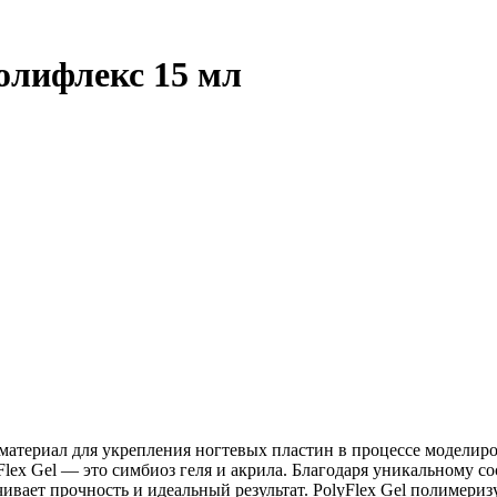
полифлекс 15 мл
материал для укрепления ногтевых пластин в процессе моделир
lex Gel — это симбиоз геля и акрила. Благодаря уникальному со
ивает прочность и идеальный результат. PolyFlex Gel полимери