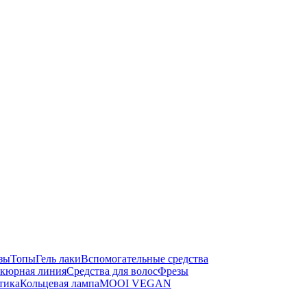
зы
Топы
Гель лаки
Вспомогательные средства
кюрная линия
Средства для волос
Фрезы
тика
Кольцевая лампа
MOOI VEGAN