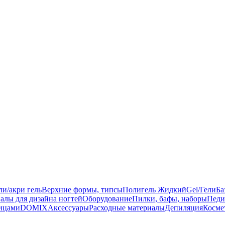
ли/акри гель
Верхние формы, типсы
Полигель Жидкий
Gel/Гели
Ба
алы для дизайна ногтей
Оборудование
Пилки, бафы, наборы
Педи
ницами
DOMIX
Аксессуары
Расходные материалы
Депиляция
Косме