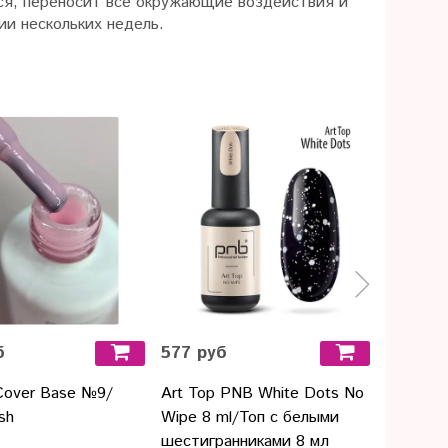
тся, переносит все окружающие воздействия и
ии нескольких недель.
б
577 руб
731 ру
Cover Base №9/
Art Top PNB White Dots No
Ножницы
sh
Wipe 8 ml/Топ с белыми
05451-N
шестигранниками 8 мл
мм.)