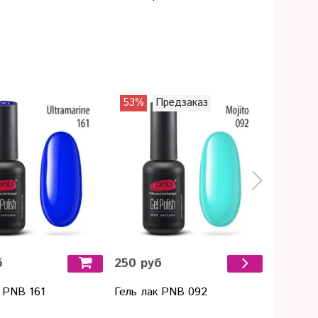
53%
Предзаказ
Предза
б
250 руб
528 ру
 PNB 161
Гель лак PNB 092
Гель ла