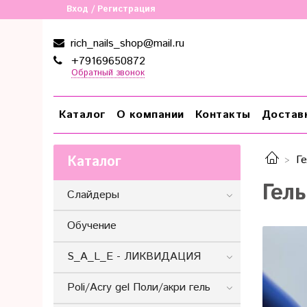
Вход / Регистрация
rich_nails_shop@mail.ru
+79169650872
Обратный звонок
Каталог
О компании
Контакты
Достав
Каталог
Ге
Гель
Слайдеры
Обучение
S_A_L_E - ЛИКВИДАЦИЯ
Poli/Acry gel Поли/акри гель