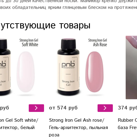
ть до 30 дней качественной носки. Маникюр крепко держи
своих обладательниц ярким глянцевым блеском на протяжен
утствующие товары
374 ру
 руб
от 574 руб
Rubber 
on Gel Soft white/
Strong Iron Gel Ash rose/
база Fre
итектор, белый
Гель-архитектор, пыльная
роза