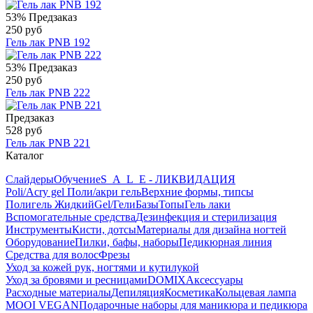
53%
Предзаказ
250 руб
Гель лак PNB 192
53%
Предзаказ
250 руб
Гель лак PNB 222
Предзаказ
528 руб
Гель лак PNB 221
Каталог
Слайдеры
Обучение
S_A_L_E - ЛИКВИДАЦИЯ
Poli/Acry gel Поли/акри гель
Верхние формы, типсы
Полигель Жидкий
Gel/Гели
Базы
Топы
Гель лаки
Вспомогательные средства
Дезинфекция и стерилизация
Инструменты
Кисти, дотсы
Материалы для дизайна ногтей
Оборудование
Пилки, бафы, наборы
Педикюрная линия
Средства для волос
Фрезы
Уход за кожей рук, ногтями и кутилукой
Уход за бровями и ресницами
DOMIX
Аксессуары
Расходные материалы
Депиляция
Косметика
Кольцевая лампа
MOOI VEGAN
Подарочные наборы для маникюра и педикюра