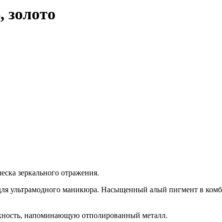
, золото
леска зеркального отражения.
о для ультрамодного маникюра. Насыщенный алый пигмент в ком
рхность, напоминающую отполированный металл.