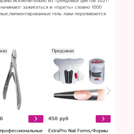
браны исключительно из трендовых цветов 2021-
 начинают зажигаться и «гореть» словно 1000
ные,пигментированные гель-лаки переливаются
каз
Предзаказ
Предза
уб
450 руб
374 ру
 профессиональные
ExtraPro Nail Forms/Формы
Milv Во