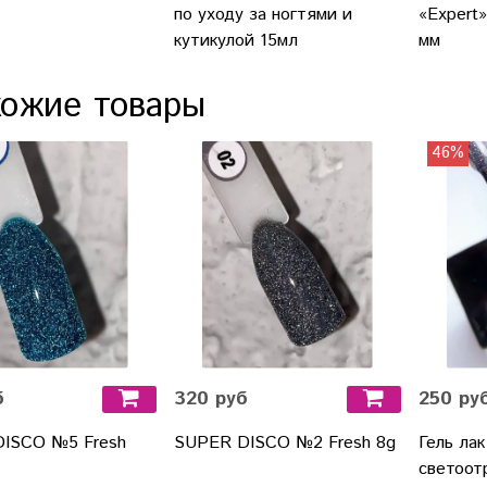
по уходу за ногтями и
«Expert»
кутикулой 15мл
мм
ожие товары
46%
б
320 руб
250 ру
ISCO №5 Fresh
SUPER DISCO №2 Fresh 8g
Гель лак
светоо