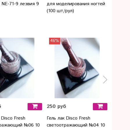
 NE-71-9 лезвия 9
для моделирования ногтей
крем дл
(100 шт/рул)
авокадо
46%
б
250 руб
320 ру
 Disco Fresh
Гель лак Disco Fresh
SUPER 
тражающий №06 10
светоотражающий №04 10