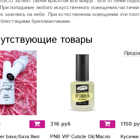
ISCO затмят своей красотой все вокруг. Все оттенки подо
 При попадание любого искусственного освещения,частички
к зажглись на небе.
При естественном освещении эти плот
 блестящими бриллиантиками.
утствующие товары
Предза
б
316 руб
1150 р
ber base/база 8мл
PNB VIP Cuticle Oil/Масло
Кусачки