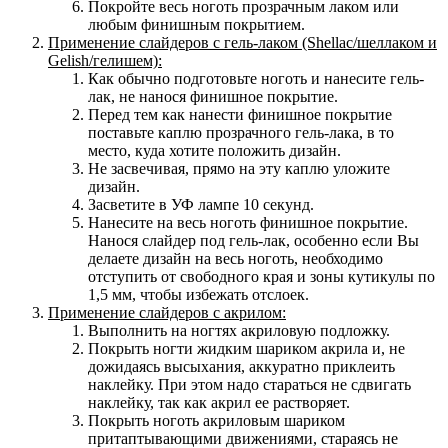
Покройте весь ноготь прозрачным лаком или
любым финишным покрытием.
Применение слайдеров с гель-лаком (Shellac/шеллаком и
Gelish/гелишем):
Как обычно подготовьте ноготь и нанесите гель-
лак, не нанося финишное покрытие.
Перед тем как нанести финишное покрытие
поставьте каплю прозрачного гель-лака, в то
место, куда хотите положить дизайн.
Не засвечивая, прямо на эту каплю уложите
дизайн.
Засветите в УФ лампе 10 секунд.
Нанесите на весь ноготь финишное покрытие.
Нанося слайдер под гель-лак, особенно если Вы
делаете дизайн на весь ноготь, необходимо
отступить от свободного края и зоны кутикулы по
1,5 мм, чтобы избежать отслоек.
Применение слайдеров с акрилом:
Выполнить на ногтях акриловую подложку.
Покрыть ногти жидким шариком акрила и, не
дожидаясь высыхания, аккуратно приклеить
наклейку. При этом надо стараться не сдвигать
наклейку, так как акрил ее растворяет.
Покрыть ноготь акриловым шариком
притаптывающими движениями, стараясь не