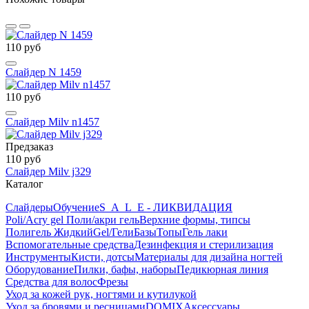
110 руб
Слайдер N 1459
110 руб
Слайдер Milv n1457
Предзаказ
110 руб
Слайдер Milv j329
Каталог
Слайдеры
Обучение
S_A_L_E - ЛИКВИДАЦИЯ
Poli/Acry gel Поли/акри гель
Верхние формы, типсы
Полигель Жидкий
Gel/Гели
Базы
Топы
Гель лаки
Вспомогательные средства
Дезинфекция и стерилизация
Инструменты
Кисти, дотсы
Материалы для дизайна ногтей
Оборудование
Пилки, бафы, наборы
Педикюрная линия
Средства для волос
Фрезы
Уход за кожей рук, ногтями и кутилукой
Уход за бровями и ресницами
DOMIX
Аксессуары