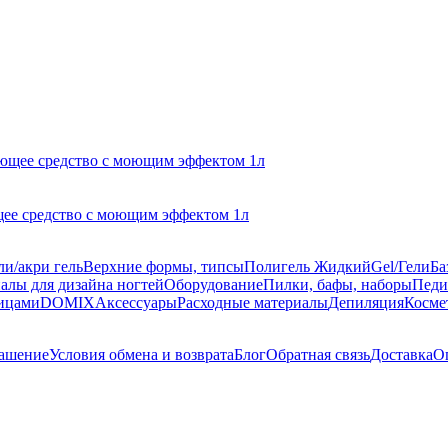
ее средство с моющим эффектом 1л
ли/акри гель
Верхние формы, типсы
Полигель Жидкий
Gel/Гели
Ба
алы для дизайна ногтей
Оборудование
Пилки, бафы, наборы
Педи
ницами
DOMIX
Аксессуары
Расходные материалы
Депиляция
Косме
лашение
Условия обмена и возврата
Блог
Обратная связь
Доставка
О