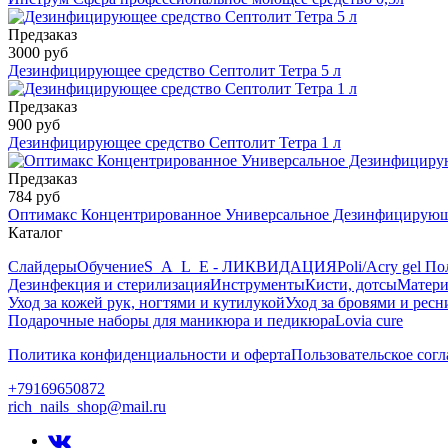
Предзаказ
3000 руб
Дезинфицирующее средство Септолит Тетра 5 л
Предзаказ
900 руб
Дезинфицирующее средство Септолит Тетра 1 л
Предзаказ
784 руб
Оптимакс Концентрированное Универсальное Дезинфицирующ
Каталог
Слайдеры
Обучение
S_A_L_E - ЛИКВИДАЦИЯ
Poli/Acry gel По
Дезинфекция и стерилизация
Инструменты
Кисти, дотсы
Матери
Уход за кожей рук, ногтями и кутилукой
Уход за бровями и рес
Подарочные наборы для маникюра и педикюра
Lovia cure
Политика конфиденциальности и оферта
Пользовательское сог
+79169650872
rich_nails_shop@mail.ru