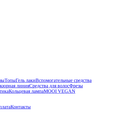
зы
Топы
Гель лаки
Вспомогательные средства
кюрная линия
Средства для волос
Фрезы
тика
Кольцевая лампа
MOOI VEGAN
плата
Контакты