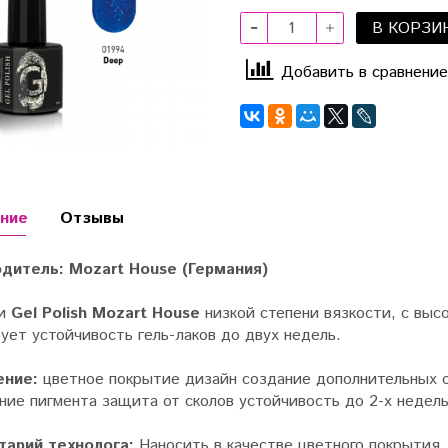
В КОРЗИ
Добавить в сравнение
ние
Отзывы
дитель: Mozart House (Германия)
ки
Gel Polish Mozart House
низкой степени вязкости, с выс
ует устойчивость гель-лаков до двух недель.
ение:
цветное покрытие дизайн создание дополнительных о
ие пигмента защита от сколов устойчивость до 2-х недель
арий технолога:
Наносить в качестве цветного покрытия.