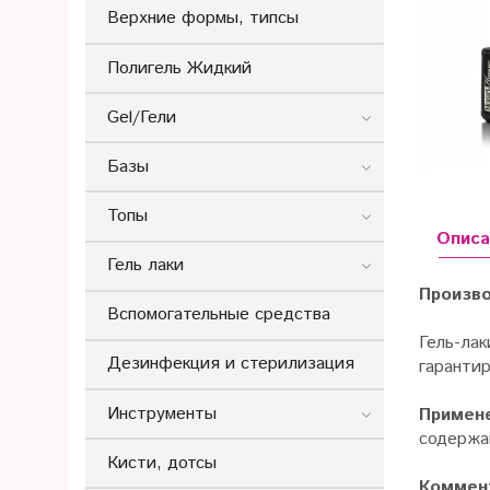
Верхние формы, типсы
Полигель Жидкий
Gel/Гели
Базы
Топы
Описа
Гель лаки
Произво
Вспомогательные средства
Гель-ла
Дезинфекция и стерилизация
гарантир
Инструменты
Примен
содержан
Кисти, дотсы
Коммент