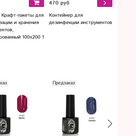
470 руб
316 ру
 Крафт-пакеты для
Контейнер для
Крафт п
зации и хранения
дезинфекции инструментов
60х100
ентов,
рованный 100х200 1
каз
Предзаказ
Предза