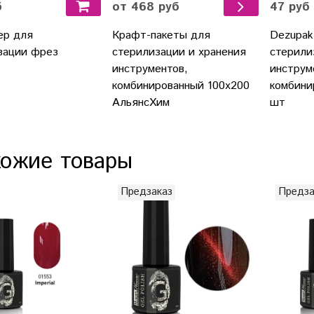
б
47 руб
от 468 руб
ер для
Dezupak
Крафт-пакеты для
зации фрез
стерили
стерилизации и хранения
инструм
инструментов,
комбини
комбинированный 100х200
шт
АльянсХим
ожие товары
Предзаказ
Предза