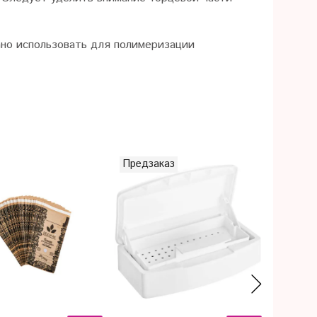
вано использовать для полимеризации
Предзаказ
Предза