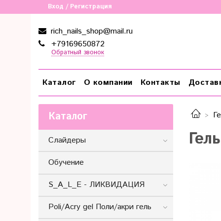
Вход / Регистрация
rich_nails_shop@mail.ru
+79169650872
Обратный звонок
Каталог
О компании
Контакты
Достав
Каталог
Ге
Гел
Слайдеры
Обучение
S_A_L_E - ЛИКВИДАЦИЯ
Poli/Acry gel Поли/акри гель