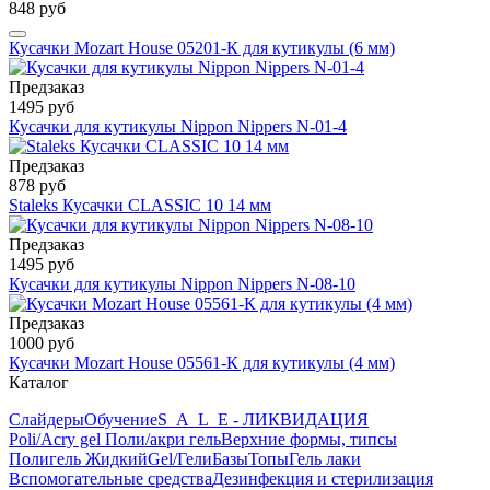
848 руб
Кусачки Mozart House 05201-К для кутикулы (6 мм)
Предзаказ
1495 руб
Кусачки для кутикулы Nippon Nippers N-01-4
Предзаказ
878 руб
Staleks Кусачки CLASSIC 10 14 мм
Предзаказ
1495 руб
Кусачки для кутикулы Nippon Nippers N-08-10
Предзаказ
1000 руб
Кусачки Mozart House 05561-К для кутикулы (4 мм)
Каталог
Слайдеры
Обучение
S_A_L_E - ЛИКВИДАЦИЯ
Poli/Acry gel Поли/акри гель
Верхние формы, типсы
Полигель Жидкий
Gel/Гели
Базы
Топы
Гель лаки
Вспомогательные средства
Дезинфекция и стерилизация