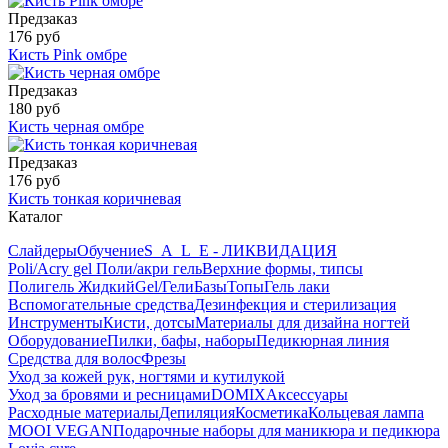
Предзаказ
176 руб
Кисть Pink омбре
Предзаказ
180 руб
Кисть черная омбре
Предзаказ
176 руб
Кисть тонкая коричневая
Каталог
Слайдеры
Обучение
S_A_L_E - ЛИКВИДАЦИЯ
Poli/Acry gel Поли/акри гель
Верхние формы, типсы
Полигель Жидкий
Gel/Гели
Базы
Топы
Гель лаки
Вспомогательные средства
Дезинфекция и стерилизация
Инструменты
Кисти, дотсы
Материалы для дизайна ногтей
Оборудование
Пилки, бафы, наборы
Педикюрная линия
Средства для волос
Фрезы
Уход за кожей рук, ногтями и кутилукой
Уход за бровями и ресницами
DOMIX
Аксессуары
Расходные материалы
Депиляция
Косметика
Кольцевая лампа
MOOI VEGAN
Подарочные наборы для маникюра и педикюра