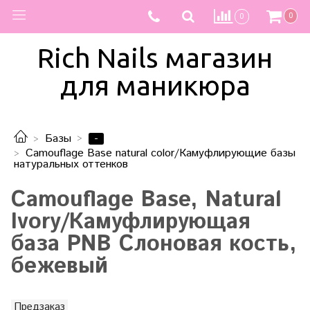
0
0
Rich Nails магазин
для маникюра
-
Базы
Camouflage Base natural color/Камуфлирующие базы
натуральных оттенков
Camouflage Base, Natural
Ivory/Камуфлирующая
база PNB Слоновая кость,
бежевый
Предзаказ