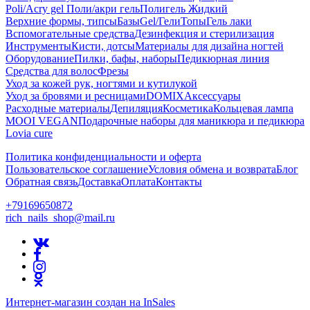
Poli/Acry gel Поли/акри гель
Полигель Жидкий
Верхние формы, типсы
Базы
Gel/Гели
Топы
Гель лаки
Вспомогательные средства
Дезинфекция и стерилизация
Инструменты
Кисти, дотсы
Материалы для дизайна ногтей
Оборудование
Пилки, бафы, наборы
Педикюрная линия
Средства для волос
Фрезы
Уход за кожей рук, ногтями и кутилукой
Уход за бровями и ресницами
DOMIX
Аксессуары
Расходные материалы
Депиляция
Косметика
Кольцевая лампа
MOOI VEGAN
Подарочные наборы для маникюра и педикюра
Lovia cure
Политика конфиденциальности и оферта
Пользовательское соглашение
Условия обмена и возврата
Блог
Обратная связь
Доставка
Оплата
Контакты
+79169650872
rich_nails_shop@mail.ru
Интернет-магазин создан на InSales