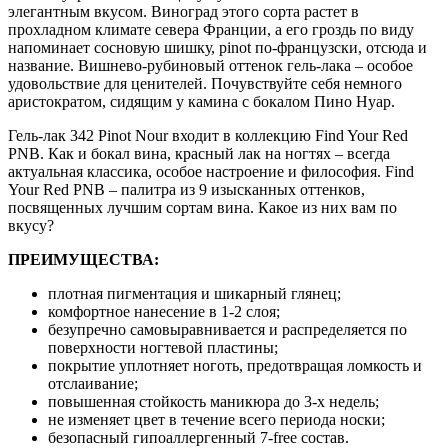
элегантным вкусом. Виноград этого сорта растет в
прохладном климате севера Франции, а его гроздь по виду
напоминает сосновую шишку, pinot по-французски, отсюда и
название. Вишнево-рубиновый оттенок гель-лака – особое
удовольствие для ценителей. Почувствуйте себя немного
аристократом, сидящим у камина с бокалом Пино Нуар.
Гель-лак 342 Pinot Nour входит в коллекцию Find Your Red
PNB. Как и бокал вина, красный лак на ногтях – всегда
актуальная классика, особое настроение и философия. Find
Your Red PNB – палитра из 9 изысканных оттенков,
посвященных лучшим сортам вина. Какое из них вам по
вкусу?
ПРЕИМУЩЕСТВА:
плотная пигментация и шикарный глянец;
комфортное нанесение в 1-2 слоя;
безупречно самовыравнивается и распределяется по
поверхности ногтевой пластины;
покрытие уплотняет ноготь, предотвращая ломкость и
отслаивание;
повышенная стойкость маникюра до 3-х недель;
не изменяет цвет в течение всего периода носки;
безопасный гипоаллергенный 7-free состав.