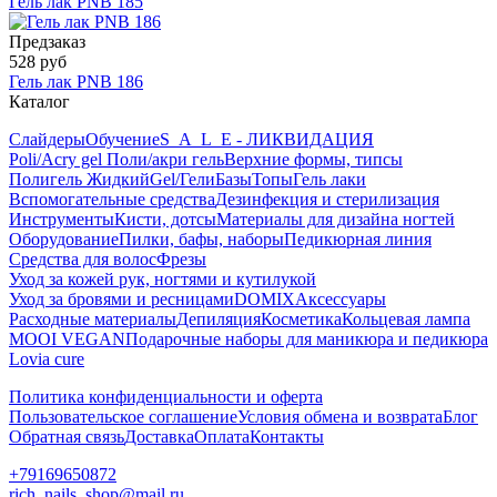
Гель лак PNB 185
Предзаказ
528 руб
Гель лак PNB 186
Каталог
Слайдеры
Обучение
S_A_L_E - ЛИКВИДАЦИЯ
Poli/Acry gel Поли/акри гель
Верхние формы, типсы
Полигель Жидкий
Gel/Гели
Базы
Топы
Гель лаки
Вспомогательные средства
Дезинфекция и стерилизация
Инструменты
Кисти, дотсы
Материалы для дизайна ногтей
Оборудование
Пилки, бафы, наборы
Педикюрная линия
Средства для волос
Фрезы
Уход за кожей рук, ногтями и кутилукой
Уход за бровями и ресницами
DOMIX
Аксессуары
Расходные материалы
Депиляция
Косметика
Кольцевая лампа
MOOI VEGAN
Подарочные наборы для маникюра и педикюра
Lovia cure
Политика конфиденциальности и оферта
Пользовательское соглашение
Условия обмена и возврата
Блог
Обратная связь
Доставка
Оплата
Контакты
+79169650872
rich_nails_shop@mail.ru