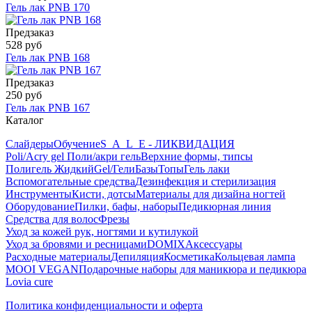
Гель лак PNB 170
Предзаказ
528 руб
Гель лак PNB 168
Предзаказ
250 руб
Гель лак PNB 167
Каталог
Слайдеры
Обучение
S_A_L_E - ЛИКВИДАЦИЯ
Poli/Acry gel Поли/акри гель
Верхние формы, типсы
Полигель Жидкий
Gel/Гели
Базы
Топы
Гель лаки
Вспомогательные средства
Дезинфекция и стерилизация
Инструменты
Кисти, дотсы
Материалы для дизайна ногтей
Оборудование
Пилки, бафы, наборы
Педикюрная линия
Средства для волос
Фрезы
Уход за кожей рук, ногтями и кутилукой
Уход за бровями и ресницами
DOMIX
Аксессуары
Расходные материалы
Депиляция
Косметика
Кольцевая лампа
MOOI VEGAN
Подарочные наборы для маникюра и педикюра
Lovia cure
Политика конфиденциальности и оферта