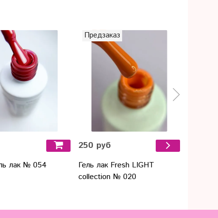
Предзаказ
Предза
б
250 руб
250 ру
ель лак № 054
Гель лак Fresh LIGHT
Гель ла
collection № 020
collecti