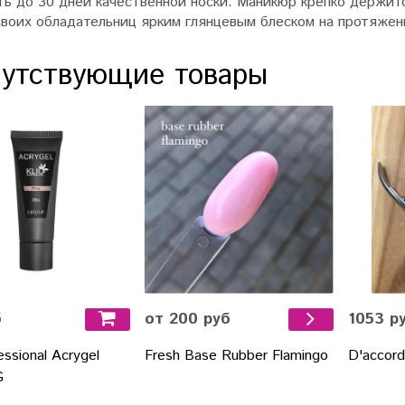
ть до 30 дней качественной носки. Маникюр крепко держи
своих обладательниц ярким глянцевым блеском на протяжен
утствующие товары
б
от 200 руб
1053 р
essional Acrygel
Fresh Base Rubber Flamingo
D'accord
G