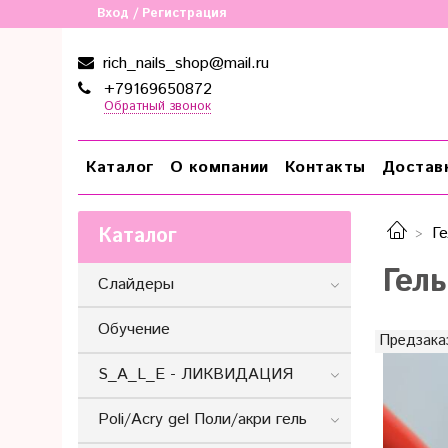
Вход / Регистрация
rich_nails_shop@mail.ru
+79169650872
Обратный звонок
Каталог
О компании
Контакты
Достав
Каталог
Ге
Гель
Слайдеры
Обучение
Предзака
S_A_L_E - ЛИКВИДАЦИЯ
Poli/Acry gel Поли/акри гель