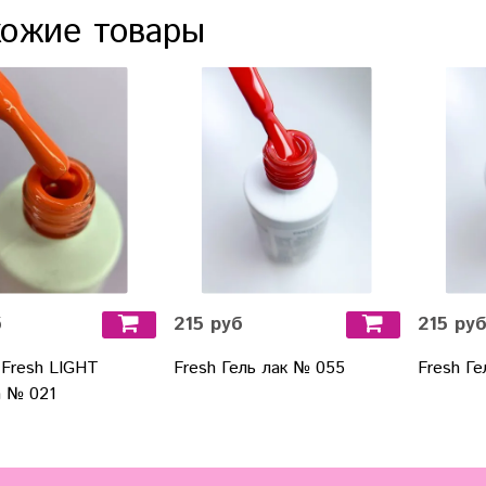
ожие товары
б
215 руб
215 ру
 Fresh LIGHT
Fresh Гель лак № 055
Fresh Г
on № 021