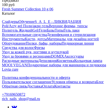
Предзаказ
100 руб
Fresh Summer Collection 10 g 06
Каталог
Слайдеры
Обучение
S_A_L_E - ЛИКВИДАЦИЯ
Poli/Acry gel Поли/акри гель
Верхние формы, типсы
Полигель Жидкий
Gel/Гели
Базы
Топы
Гель лаки
Вспомогательные средства
Дезинфекция и стерилизация
Инструменты
Кисти, дотсы
Материалы для дизайна ногтей
Оборудование
Пилки, бафы, наборы
Педикюрная линия
Средства для волос
Фрезы
Уход за кожей рук, ногтями и кутилукой
Уход за бровями и ресницами
DOMIX
Аксессуары
Расходные материалы
Депиляция
Косметика
Кольцевая лампа
MOOI VEGAN
Подарочные наборы для маникюра и педикюра
Lovia cure
Политика конфиденциальности и оферта
Пользовательское соглашение
Условия обмена и возврата
Блог
Обратная связь
Доставка
Оплата
Контакты
+79169650872
rich_nails_shop@mail.ru