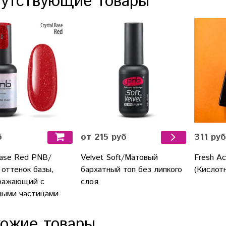
утствующие товары
б
311 руб
от 215 руб
base Red PNB/
Fresh Ac
Velvet Soft/Матовый
 оттенок базы,
(Кислот
бархатный топ без липкого
ражающий с
слоя
ыми частицами
ожие товары