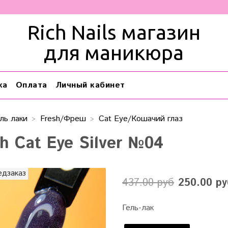
Rich Nails магазин
для маникюра
ка
Оплата
Личный кабинет
ль лаки
Fresh/Фреш
Cat Eye/Кошачий глаз
h Cat Eye Silver №04
едзаказ
437.00 руб
250.00 ру
Гель-лак