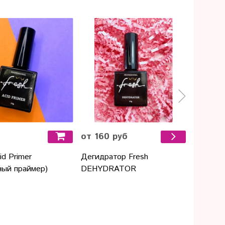
Предза
от 160 руб
273 ру
id Primer
Дегидратор Fresh
Builder 
ный праймер)
DEHYDRATOR
моделир