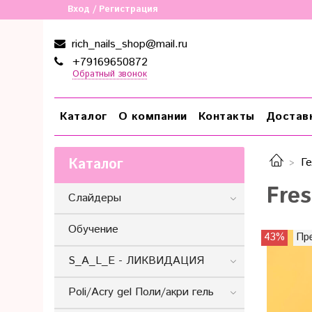
Вход / Регистрация
rich_nails_shop@mail.ru
+79169650872
Обратный звонок
Каталог
О компании
Контакты
Достав
Каталог
Ге
Fres
Слайдеры
Обучение
43%
Пр
S_A_L_E - ЛИКВИДАЦИЯ
Poli/Acry gel Поли/акри гель