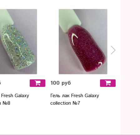
Предза
б
100 руб
100 ру
 Fresh Galaxy
Гель лак Fresh Galaxy
Fresh Pr
on №8
collection №7