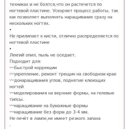
техниках и не боятся,что он растечется по
ногтевой пластине. Ускоряет процесс работы, так
как позволяет выполнять наращивание сразу на
нескольких ногтях.
▪️
Не прилипает к кисти, отлично распределяется по
ногтевой пластине
▪️
Лекгий опил, пыль не оседает.
Подходит для:
〰️Быстрой коррекции
〰️укрепление, ремонт трещин на свободном крае
〰️донаращивания углов, поднятие клюющих
ногтей
〰️моделирования на верхние формы, на гелевые
типсы.
〰️наращивание на бумажные формы
〰️наращивание без форм до 3-4 мм.
Не печёт в лампе,не имеет резкого запаха
.