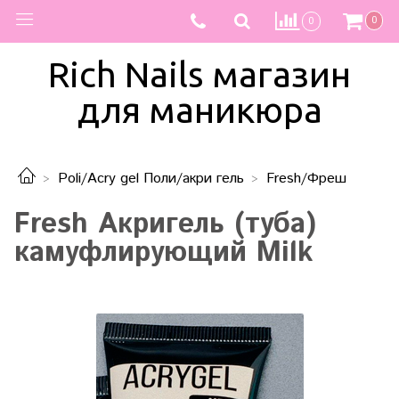
0
0
Rich Nails магазин
для маникюра
Poli/Acry gel Поли/акри гель
Fresh/Фреш
Fresh Акригель (туба)
камуфлирующий Milk