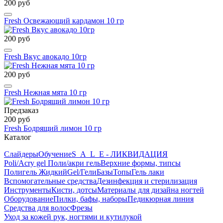
200 руб
Fresh Освежающий кардамон 10 гр
200 руб
Fresh Вкус авокадо 10гр
200 руб
Fresh Нежная мята 10 гр
Предзаказ
200 руб
Fresh Бодрящий лимон 10 гр
Каталог
Слайдеры
Обучение
S_A_L_E - ЛИКВИДАЦИЯ
Poli/Acry gel Поли/акри гель
Верхние формы, типсы
Полигель Жидкий
Gel/Гели
Базы
Топы
Гель лаки
Вспомогательные средства
Дезинфекция и стерилизация
Инструменты
Кисти, дотсы
Материалы для дизайна ногтей
Оборудование
Пилки, бафы, наборы
Педикюрная линия
Средства для волос
Фрезы
Уход за кожей рук, ногтями и кутилукой