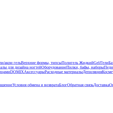
ли/акри гель
Верхние формы, типсы
Полигель Жидкий
Gel/Гели
Ба
алы для дизайна ногтей
Оборудование
Пилки, бафы, наборы
Педи
ницами
DOMIX
Аксессуары
Расходные материалы
Депиляция
Косме
лашение
Условия обмена и возврата
Блог
Обратная связь
Доставка
О