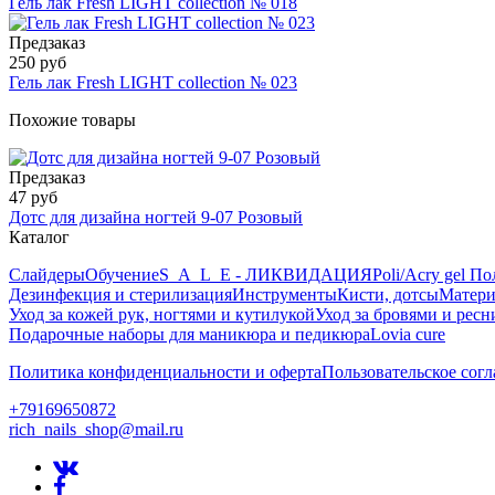
Гель лак Fresh LIGHT collection № 018
Предзаказ
250 руб
Гель лак Fresh LIGHT collection № 023
Похожие товары
Предзаказ
47 руб
Дотс для дизайна ногтей 9-07 Розовый
Каталог
Слайдеры
Обучение
S_A_L_E - ЛИКВИДАЦИЯ
Poli/Acry gel По
Дезинфекция и стерилизация
Инструменты
Кисти, дотсы
Матери
Уход за кожей рук, ногтями и кутилукой
Уход за бровями и рес
Подарочные наборы для маникюра и педикюра
Lovia cure
Политика конфиденциальности и оферта
Пользовательское сог
+79169650872
rich_nails_shop@mail.ru