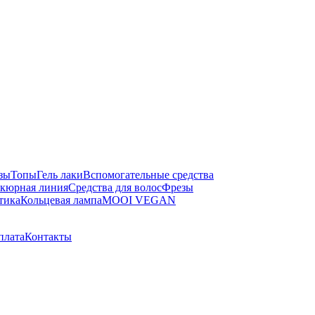
зы
Топы
Гель лаки
Вспомогательные средства
кюрная линия
Средства для волос
Фрезы
тика
Кольцевая лампа
MOOI VEGAN
плата
Контакты