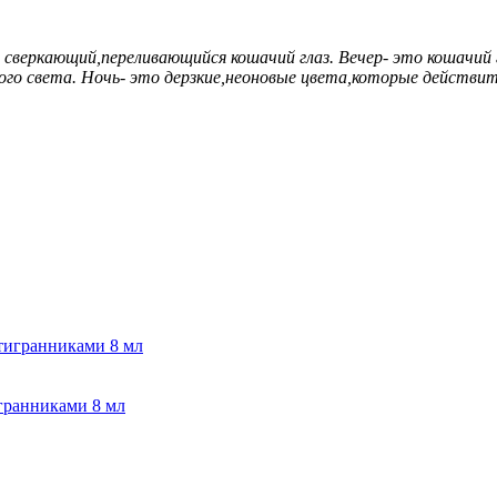
то сверкающий,переливающийся кошачий глаз. Вечер- это кошачий
о света. Ночь- это дерзкие,неоновые цвета,которые действит
игранниками 8 мл