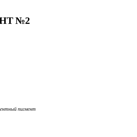
GHT №2
центный пигмент