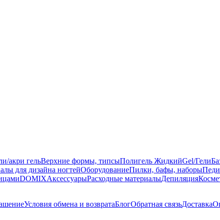
ли/акри гель
Верхние формы, типсы
Полигель Жидкий
Gel/Гели
Ба
алы для дизайна ногтей
Оборудование
Пилки, бафы, наборы
Педи
ницами
DOMIX
Аксессуары
Расходные материалы
Депиляция
Косме
лашение
Условия обмена и возврата
Блог
Обратная связь
Доставка
О