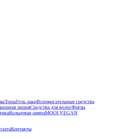
зы
Топы
Гель лаки
Вспомогательные средства
кюрная линия
Средства для волос
Фрезы
тика
Кольцевая лампа
MOOI VEGAN
плата
Контакты