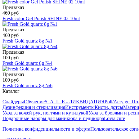
Предзаказ
460 руб
Fresh color Gel Polish SHINE 02 10ml
Предзаказ
460 руб
Fresh Gold quartz 8g №1
Предзаказ
100 руб
Fresh Gold quartz 8g №4
Предзаказ
100 руб
Fresh Gold quartz 8g №6
Каталог
Слайдеры
Обучение
S_A_L_E - ЛИКВИДАЦИЯ
Poli/Acry gel По
Дезинфекция и стерилизация
Инструменты
Кисти, дотсы
Матери
Уход за кожей рук, ногтями и кутилукой
Уход за бровями и рес
Подарочные наборы для маникюра и педикюра
Lovia cure
Политика конфиденциальности и оферта
Пользовательское сог