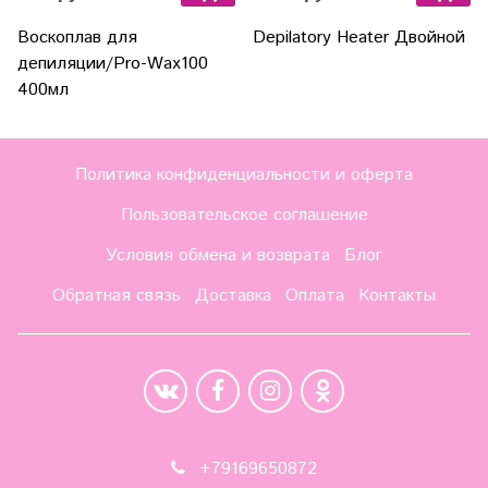
Воскоплав для
Depilatory Heater Двойной
депиляции/Pro-Wax100
400мл
Политика конфиденциальности и оферта
Пользовательское соглашение
Условия обмена и возврата
Блог
Обратная связь
Доставка
Оплата
Контакты
+79169650872