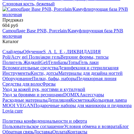
Слоновая кость, бежевый
Предзаказ
604 руб
Camouflage Base PNB, Porcelain/Камуфлирующая база PNB
молочная
Каталог
Слайдеры
Обучение
S_A_L_E - ЛИКВИДАЦИЯ
Poli/Acry gel Поли/акри гель
Верхние формы, типсы
Полигель Жидкий
Gel/Гели
Базы
Топы
Гель лаки
Вспомогательные средства
Дезинфекция и стерилизация
Инструменты
Кисти, дотсы
Материалы для дизайна ногтей
Оборудование
Пилки, бафы, наборы
Педикюрная линия
Средства для волос
Фрезы
Уход за кожей рук, ногтями и кутилукой
Уход за бровями и ресницами
DOMIX
Аксессуары
Расходные материалы
Депиляция
Косметика
Кольцевая лампа
MOOI VEGAN
Подарочные наборы для маникюра и педикюра
Lovia cure
Политика конфиденциальности и оферта
Пользовательское соглашение
Условия обмена и возврата
Блог
Обратная связь
Доставка
Оплата
Контакты