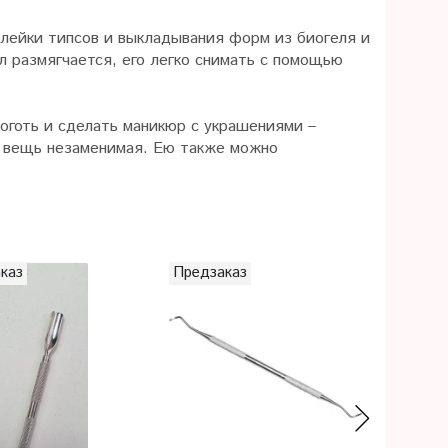
клейки типсов и выкладывания форм из биогеля и
ил размягчается, его легко снимать с помощью
оготь и сделать маникюр с украшениями –
сь вещь незаменимая. Ею также можно
каз
Предзаказ
Предза