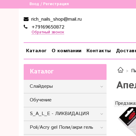
Вход / Регистрация
rich_nails_shop@mail.ru
+79169650872
Обратный звонок
Каталог
О компании
Контакты
Достав
Каталог
П
Апе
Слайдеры
Обучение
Предзака
S_A_L_E - ЛИКВИДАЦИЯ
Poli/Acry gel Поли/акри гель