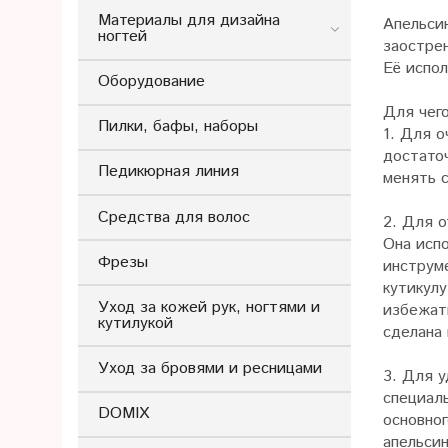
Материалы для дизайна
Апельсин
ногтей
заострен
Её испол
Оборудование
Для чего
Пилки, бафы, наборы
1. Для 
достато
Педикюрная линия
менять с
Средства для волос
2. Для о
Она испо
Фрезы
инструм
кутикулу
Уход за кожей рук, ногтями и
избежать
кутилукой
сделана
Уход за бровями и ресницами
3. Для у
специал
DOMIX
основног
апельсин