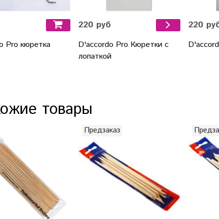
б
220 руб
220 ру
o Pro кюретка
D'accordo Pro Кюретки с
D'accord
лопаткой
ожие товары
Предзаказ
Предза