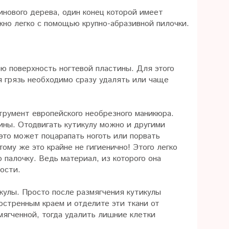
инового дерева, один конец которой имеет
жно легко с помощью крупно-абразивной пилочки.
ю поверхность ногтевой пластины. Для этого
 грязь необходимо сразу удалять или чаще
струмент европейского необрезного маникюра.
тины. Отодвигать кутикулу можно и другими
это может поцарапать ноготь или порвать
тому же это крайне не гигиенично! Этого легко
 палочку. Ведь материал, из которого она
ости.
икулы. Просто после размягчения кутикулы
остренным краем и отделите эти ткани от
мягченной, тогда удалить лишние клетки