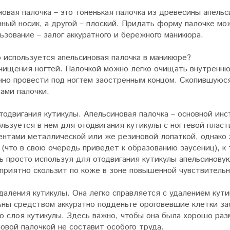
овая палочка – это тоненькая палочка из древесины апельс
ный носик, а другой – плоский. Придать форму палочке мо
ьзование – залог аккуратного и бережного маникюра.
 используется апельсиновая палочка в маникюре?
очищения ногтей. Палочкой можно легко очищать внутренню
чно провести под ногтем заостренным концом. Скопившуюся
ами палочки.
тодвигания кутикулы. Апельсиновая палочка – основной ин
льзуется в нем для отодвигания кутикулы с ногтевой плас
ентами металлической или же резиновой лопаткой, однако 
 (что в свою очередь приведет к образованию заусениц), к 
 просто используя для отодвигания кутикулы апельсиновую
 приятно скользит по коже в зоне повышенной чувствительн
даления кутикулы. Она легко справляется с удалением кут
ьны средством аккуратно подденьте ороговевшие клетки за
о слоя кутикулы. Здесь важно, чтобы она была хорошо раз
овой палочкой не составит особого труда.