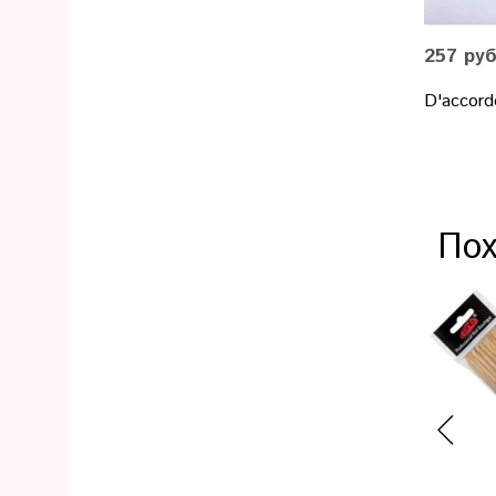
257 ру
D'accord
Пох