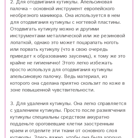
2. Для отодвигания кутикулы. Апельсиновая
палочка – основной инструмент европейского
необрезного маникюра. Она используется в нем
для отодвигания кутикулы с ногтевой пластины.
Отодвигать кутикулу можно и другими
инструментами металлической или же резиновой
лопаткой, однако это может поцарапать ноготь
или порвать кутикулу (что в свою очередь
приведет к образованию заусениц), к тому же это
крайне не гигиенично! Этого легко избежать
просто используя для отодвигания кутикулы
апельсиновую палочку. Ведь материал, из
которого она сделана приятно скользит по коже в
зоне повышенной чувствительности.
3. Для удаления кутикулы. Она легко справляется
с удалением кутикулы. Просто после размягчения
кутикулы специальны средством аккуратно
подденьте ороговевшие клетки заостренным
краем и отделите эти ткани от основного слоя
кутикулы. Здесь важно, чтобы она была хорошо