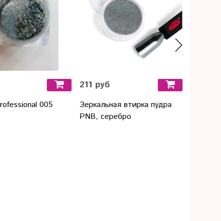
211 руб
328 ру
Professional 005
Зеркальная втирка пудра
Milv Ук
PNB, серебро
для ног
мастико
"Орхиде