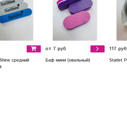
117 руб
от 7 руб
Shine средний
Starlet 
Баф мини (овальный)
й