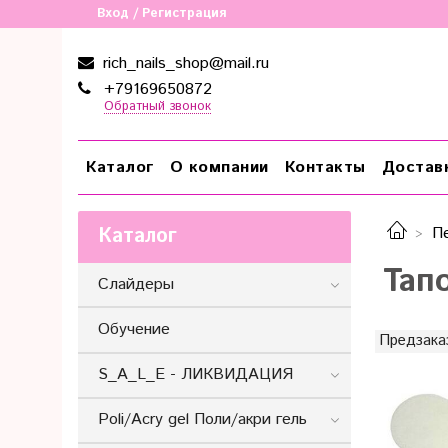
Вход / Регистрация
rich_nails_shop@mail.ru
+79169650872
Обратный звонок
Каталог
О компании
Контакты
Достав
Каталог
П
Тап
Слайдеры
Обучение
Предзака
S_A_L_E - ЛИКВИДАЦИЯ
Poli/Acry gel Поли/акри гель