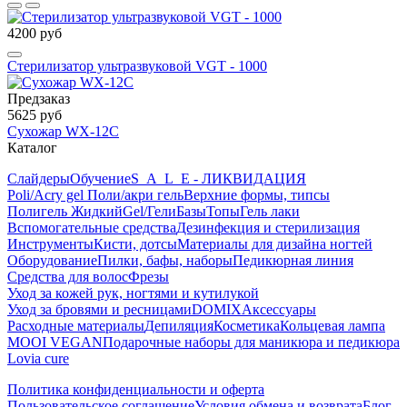
4200 руб
Стерилизатор ультразвуковой VGT - 1000
Предзаказ
5625 руб
Сухожар WX-12C
Каталог
Слайдеры
Обучение
S_A_L_E - ЛИКВИДАЦИЯ
Poli/Acry gel Поли/акри гель
Верхние формы, типсы
Полигель Жидкий
Gel/Гели
Базы
Топы
Гель лаки
Вспомогательные средства
Дезинфекция и стерилизация
Инструменты
Кисти, дотсы
Материалы для дизайна ногтей
Оборудование
Пилки, бафы, наборы
Педикюрная линия
Средства для волос
Фрезы
Уход за кожей рук, ногтями и кутилукой
Уход за бровями и ресницами
DOMIX
Аксессуары
Расходные материалы
Депиляция
Косметика
Кольцевая лампа
MOOI VEGAN
Подарочные наборы для маникюра и педикюра
Lovia cure
Политика конфиденциальности и оферта
Пользовательское соглашение
Условия обмена и возврата
Блог