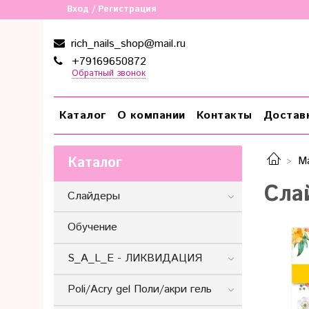
Вход / Регистрация
rich_nails_shop@mail.ru
+79169650872
Обратный звонок
Каталог
О компании
Контакты
Достав
Каталог
М
Сла
Слайдеры
Обучение
S_A_L_E - ЛИКВИДАЦИЯ
Poli/Acry gel Поли/акри гель