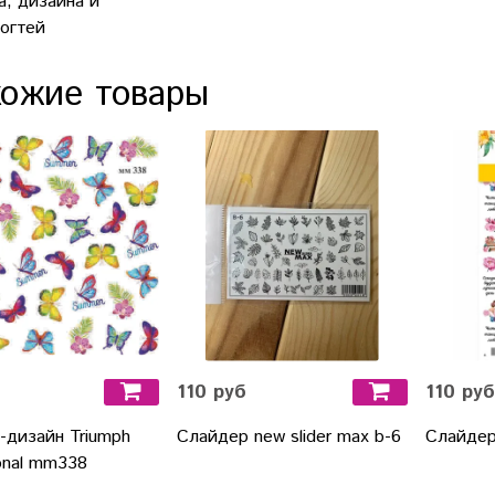
а, дизайна и
ногтей
ожие товары
110 руб
110 руб
-дизайн Triumph
Слайдер new slider max b-6
Слайдер
onal mm338