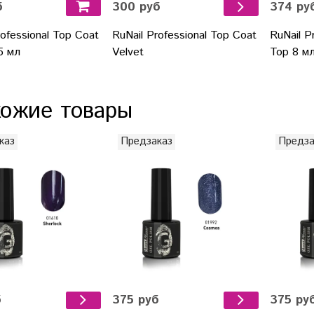
б
300 руб
374 ру
rofessional Top Coat
RuNail Professional Top Coat
RuNail P
15 мл
Velvet
Top 8 м
ожие товары
каз
Предзаказ
Предза
б
375 руб
375 ру