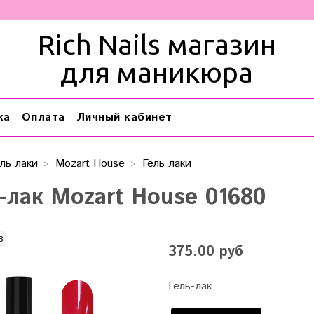
Rich Nails магазин
для маникюра
ка
Оплата
Личный кабинет
ль лаки
Mozart House
Гель лаки
ь-лак Mozart House 01680
з
375.00 руб
Гель-лак