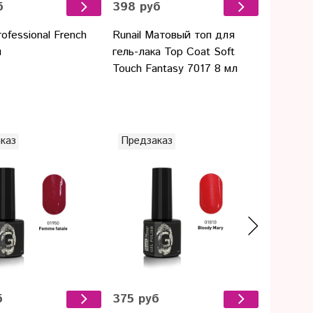
б
398 руб
rofessional French
Runail Матовый топ для
л
гель-лака Top Сoat Soft
Touch Fantasy 7017 8 мл
каз
Предзаказ
Предза
б
375 руб
375 ру