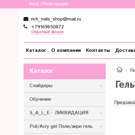
Вход / Регистрация
rich_nails_shop@mail.ru
+79169650872
Обратный звонок
Каталог
О компании
Контакты
Достав
Каталог
Ге
Гел
Слайдеры
Обучение
Предзака
S_A_L_E - ЛИКВИДАЦИЯ
Poli/Acry gel Поли/акри гель