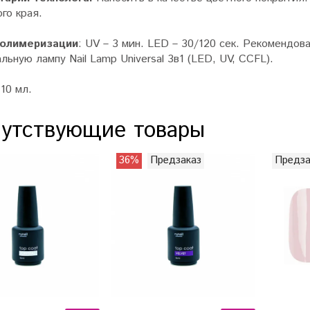
го края.
полимеризации
: UV – 3 мин. LED – 30/120 сек. Рекомендо
льную лампу Nail Lamp Universal 3в1 (LED, UV, CCFL).
10 мл.
утствующие товары
36%
Предзаказ
Предза