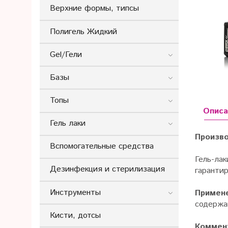
Верхние формы, типсы
Полигель Жидкий
Gel/Гели
Базы
Топы
Описа
Гель лаки
Произво
Вспомогательные средства
Гель-ла
Дезинфекция и стерилизация
гарантир
Инструменты
Примен
содержан
Кисти, дотсы
Коммент