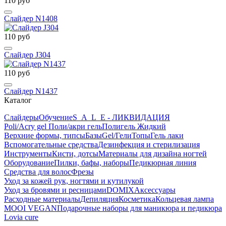
110 руб
Слайдер N1408
110 руб
Слайдер J304
110 руб
Слайдер N1437
Каталог
Слайдеры
Обучение
S_A_L_E - ЛИКВИДАЦИЯ
Poli/Acry gel Поли/акри гель
Полигель Жидкий
Верхние формы, типсы
Базы
Gel/Гели
Топы
Гель лаки
Вспомогательные средства
Дезинфекция и стерилизация
Инструменты
Кисти, дотсы
Материалы для дизайна ногтей
Оборудование
Пилки, бафы, наборы
Педикюрная линия
Средства для волос
Фрезы
Уход за кожей рук, ногтями и кутилукой
Уход за бровями и ресницами
DOMIX
Аксессуары
Расходные материалы
Депиляция
Косметика
Кольцевая лампа
MOOI VEGAN
Подарочные наборы для маникюра и педикюра
Lovia cure