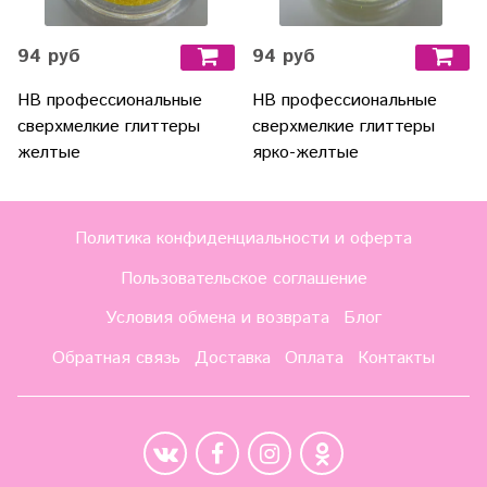
94 руб
94 руб
HB профессиональные
HB профессиональные
сверхмелкие глиттеры
сверхмелкие глиттеры
желтые
ярко-желтые
Политика конфиденциальности и оферта
Пользовательское соглашение
Условия обмена и возврата
Блог
Обратная связь
Доставка
Оплата
Контакты