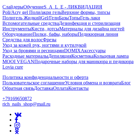
Слайдеры
Обучение
S_A_L_E - ЛИКВИДАЦИЯ
Poli/Acry gel Поли/акри гель
Верхние формы, типсы
Полигель Жидкий
Gel/Гели
Базы
Топы
Гель лаки
Вспомогательные средства
Дезинфекция и стерилизация
Инструменты
Кисти, дотсы
Материалы для дизайна ногтей
Оборудование
Пилки, бафы, наборы
Педикюрная линия
Средства для волос
Фрезы
Уход за кожей рук, ногтями и кутилукой
Уход за бровями и ресницами
DOMIX
Аксессуары
Расходные материалы
Депиляция
Косметика
Кольцевая лампа
MOOI VEGAN
Подарочные наборы для маникюра и педикюра
Lovia cure
Политика конфиденциальности и оферта
Пользовательское соглашение
Условия обмена и возврата
Блог
Обратная связь
Доставка
Оплата
Контакты
+79169650872
rich_nails_shop@mail.ru