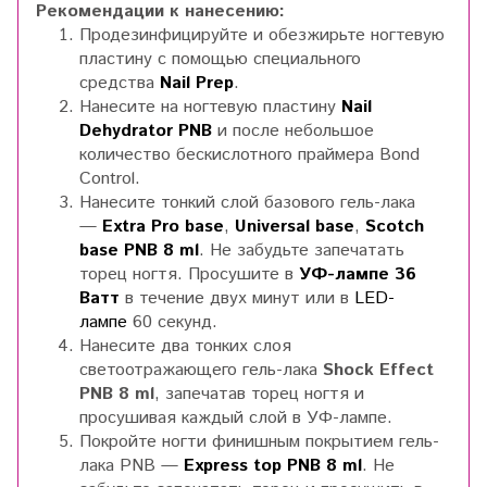
Рекомендации к нанесению:
Продезинфицируйте и обезжирьте ногтевую
пластину с помощью специального
средства
Nail Prep
.
Нанесите на ногтевую пластину
Nail
Dehydrator PNB
и после небольшое
количество бескислотного праймера Bond
Control.
Нанесите тонкий слой базового гель-лака
—
Extra Pro base
,
Universal base
,
Scotch
base PNB 8 ml
. Не забудьте запечатать
торец ногтя. Просушите в
УФ-лампе 36
Ватт
в течение двух минут или в
LED-
лампе
60 секунд.
Нанесите два тонких слоя
светоотражающего гель-лака
Shock Effect
PNB 8 ml
, запечатав торец ногтя и
просушивая каждый слой в УФ-лампе.
Покройте ногти финишным покрытием гель-
лака PNB —
Express top PNB 8 ml
. Не