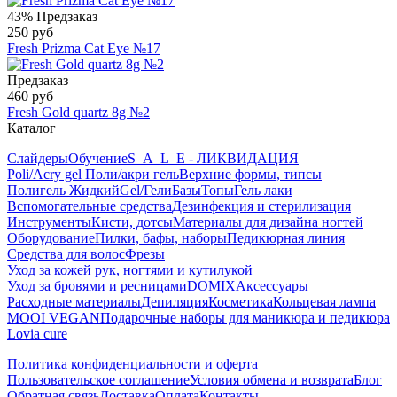
43%
Предзаказ
250 руб
Fresh Prizma Cat Eye №17
Предзаказ
460 руб
Fresh Gold quartz 8g №2
Каталог
Слайдеры
Обучение
S_A_L_E - ЛИКВИДАЦИЯ
Poli/Acry gel Поли/акри гель
Верхние формы, типсы
Полигель Жидкий
Gel/Гели
Базы
Топы
Гель лаки
Вспомогательные средства
Дезинфекция и стерилизация
Инструменты
Кисти, дотсы
Материалы для дизайна ногтей
Оборудование
Пилки, бафы, наборы
Педикюрная линия
Средства для волос
Фрезы
Уход за кожей рук, ногтями и кутилукой
Уход за бровями и ресницами
DOMIX
Аксессуары
Расходные материалы
Депиляция
Косметика
Кольцевая лампа
MOOI VEGAN
Подарочные наборы для маникюра и педикюра
Lovia cure
Политика конфиденциальности и оферта
Пользовательское соглашение
Условия обмена и возврата
Блог
Обратная связь
Доставка
Оплата
Контакты